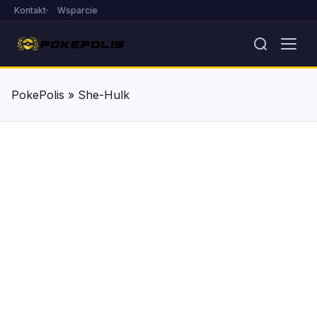
Kontakt
Wsparcie
PokePolis
»
She-Hulk