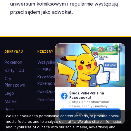
uniwersum komiksowym i regularnie występują
przed sądem jako adwokat.
✕
ODKRYWAJ
MINIGRY
POKÉDEX I
POMOC I
KOLEKCJE
KONTAKT
Pokémon
Wszystkie
Pokédex
Kontakt
minigry
Karty TCG
Ewolucje
Wsparcie
Krzyżówki
Gry
Eevee
Pokémon
Polub nas
Planszowe
Kolekcje
na
PokeQuiz
Lego
Śledź PokePolis na
Facebooku
Facebooku!
Kolorowanki
PokeDoku
Marvel
Dołącz do społeczności —
newsy, eventy i rarytasy.
Jetix
Polub stronę
We use cookies to personalise content and ads, to provide social
media features and to analyse our traffic. We also share information
about your use of our site with our social media, advertising and