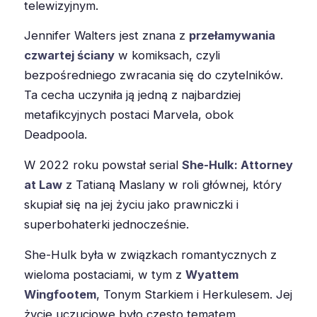
telewizyjnym.
Jennifer Walters jest znana z
przełamywania
czwartej ściany
w komiksach, czyli
bezpośredniego zwracania się do czytelników.
Ta cecha uczyniła ją jedną z najbardziej
metafikcyjnych postaci Marvela, obok
Deadpoola.
W 2022 roku powstał serial
She-Hulk: Attorney
at Law
z Tatianą Maslany w roli głównej, który
skupiał się na jej życiu jako prawniczki i
superbohaterki jednocześnie.
She-Hulk była w związkach romantycznych z
wieloma postaciami, w tym z
Wyattem
Wingfootem
, Tonym Starkiem i Herkulesem. Jej
życie uczuciowe było często tematem