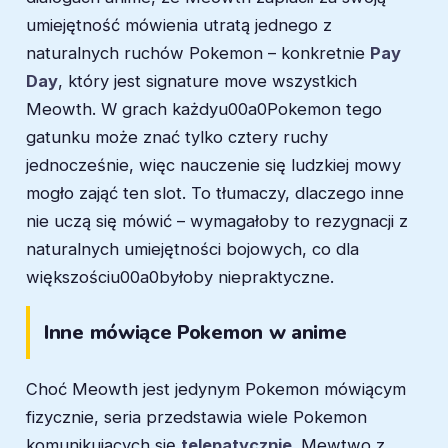
umiejętność mówienia utratą jednego z
naturalnych ruchów Pokemon – konkretnie
Pay
Day
, który jest signature move wszystkich
Meowth. W grach każdyu00a0Pokemon tego
gatunku może znać tylko cztery ruchy
jednocześnie, więc nauczenie się ludzkiej mowy
mogło zająć ten slot. To tłumaczy, dlaczego inne
nie uczą się mówić – wymagałoby to rezygnacji z
naturalnych umiejętności bojowych, co dla
większościu00a0byłoby niepraktyczne.
Inne mówiące Pokemon w anime
Choć Meowth jest jedynym Pokemon mówiącym
fizycznie, seria przedstawia wiele Pokemon
komunikujących się
telepatycznie
. Mewtwo z