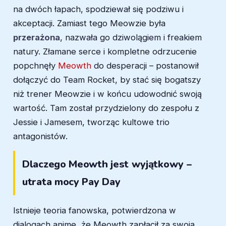
na dwóch łapach, spodziewał się podziwu i
akceptacji. Zamiast tego Meowzie była
przerażona
, nazwała go dziwolągiem i freakiem
natury. Złamane serce i kompletne odrzucenie
popchnęły
Meowth
do desperacji – postanowił
dołączyć do Team Rocket, by stać się bogatszy
niż trener Meowzie i w końcu udowodnić swoją
wartość. Tam został przydzielony do zespołu z
Jessie i Jamesem, tworząc kultowe trio
antagonistów.
Dlaczego Meowth jest wyjątkowy –
utrata mocy Pay Day
Istnieje teoria fanowska, potwierdzona w
dialogach anime, że Meowth zapłacił za swoją