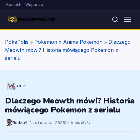
Kontakt
Wsparcie
PokePolis
»
Pokemon
»
Anime Pokemon
»
Dlaczego
Meowth mówi? Historia mówiącego Pokemon z
serialu
ANIME
Dlaczego Meowth mówi? Historia
mówiącego Pokemon z serialu
Wodzu
9 listopada 2025
🕐 6 minut/y