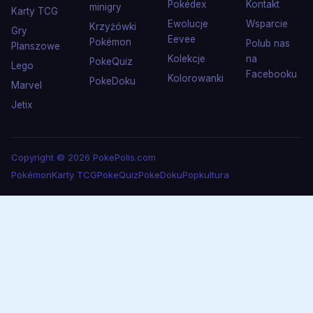
Pokédex
Kontakt
minigry
Karty TCG
Ewolucje
Wsparcie
Krzyżówki
Gry
Eevee
Pokémon
Polub nas
Planszowe
Kolekcje
na
PokeQuiz
Lego
Facebooku
Kolorowanki
PokeDoku
Marvel
Jetix
Copyright © 2026 PokePolis.com
Pokémon
Karty TCG
PokeQuiz
PokeDoku
Popkultura