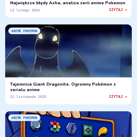
Największe błędy Asha, analiza serii anime Pokemon
CZYTAJ →
12 lutego 2026
ANIME POKEMON
Tajemnica Giant Dragonite. Ogromny Pokémon z
serialu anime
CZYTAJ →
12 listopada 2025
ANIME POKEMON