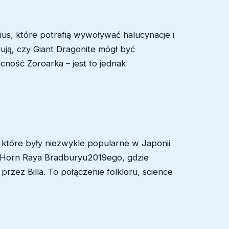
us, które potrafią wywoływać halucynacje i
lują, czy Giant Dragonite mógł być
ność Zoroarka – jest to jednak
a, które były niezwykle popularne w Japonii
og Horn Raya Bradburyu2019ego, gdzie
zez Billa. To połączenie folkloru, science