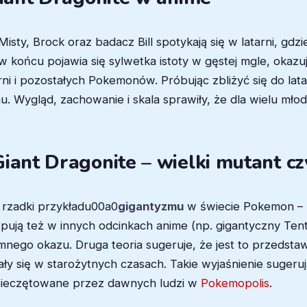
ty, Brock oraz badacz Bill spotykają się w latarni, gdzie 
ońcu pojawia się sylwetka istoty w gęstej mgle, okazu
ni i pozostałych Pokemonów. Próbując zbliżyć się do lat
 Wygląd, zachowanie i skala sprawiły, że dla wielu młod
iant Dragonite – wielki mutant cz
u rzadki przykładu00a0
gigantyzmu
w świecie Pokemon – n
ępują też w innych odcinkach anime (np. gigantyczny Ten
ego okazu. Druga teoria sugeruje, że jest to przedstawi
ły się w starożytnych czasach. Takie wyjaśnienie sugeru
apieczętowane przez dawnych ludzi w
Pokemopolis
.