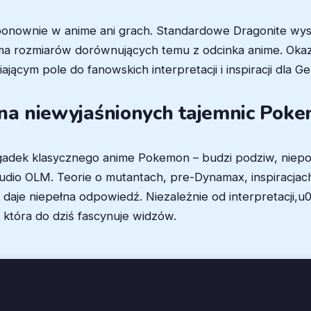
ę ponownie w anime ani grach. Standardowe Dragonite wyst
ie ma rozmiarów dorównujących temu z odcinka anime. Oka
cym pole do fanowskich interpretacji i inspiracji dla Gen
ona niewyjaśnionych tajemnic Pok
agadek klasycznego anime Pokemon – budzi podziw, niepok
io OLM. Teorie o mutantach, pre-Dynamax, inspiracjach L
dy daje niepełna odpowiedź. Niezależnie od interpretacji,u
 która do dziś fascynuje widzów.