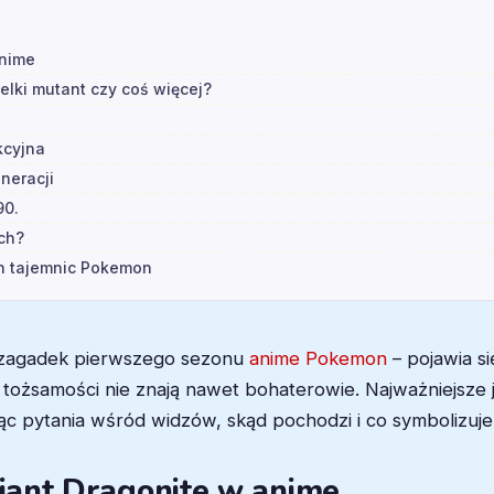
anime
elki mutant czy coś więcej?
kcyjna
eneracji
90.
ach?
ch tajemnic Pokemon
ch zagadek pierwszego sezonu
anime Pokemon
– pojawia si
ożsamości nie znają nawet bohaterowie. Najważniejsze je
c pytania wśród widzów, skąd pochodzi i co symbolizuje 
Giant Dragonite w anime