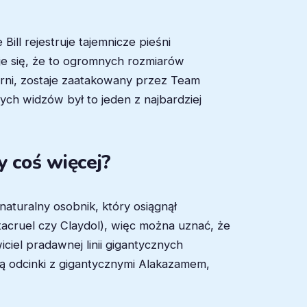
Bill rejestruje tajemnicze pieśni
je się, że to ogromnych rozmiarów
arni, zostaje zaatakowany przez Team
ych widzów był to jeden z najbardziej
y coś więcej?
aturalny osobnik, który osiągnął
tacruel czy Claydol), więc można uznać, że
ciel pradawnej linii gigantycznych
ją odcinki z gigantycznymi Alakazamem,