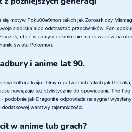
t z późniejszych generacji
ia się motyw Poku00e9mon takich jak Zoroark czy Mismagi
swoje siedliska albo odstraszać przeciwników. Fani speku
h sztuczek, choć w samym odcinku nie ma dowodów na obec
haniki świata Pokemon.
radbury i anime lat 90.
pienia kultura
kaiju
i filmy o potworach takich jak Godzill
house nawiązuje też stylistycznie do opowiadania The F
– podobnie jak Dragonite odpowiada na sygnał wysyłany pr
rii dodatkowej warstwy tajemniczości.
cił w anime lub grach?