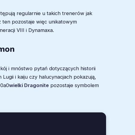
ępują regularnie u takich trenerów jak
z ten pozostaje więc unikatowym
eracji VIII i Dynamaxa.
emon
ój i mnóstwo pytań dotyczących historii
ugii i kaiju czy halucynacjach pokazują,
00a0
wielki Dragonite
pozostaje symbolem