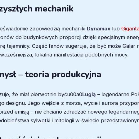
zyszłych mechanik
nieświadomie zapowiedzią mechaniki
Dynamax
lub
Gigant
nów do budynkowych proporcji dzięki specjalnym energio
 tajemnicy. Część fanów sugeruje, że być może Galar ni
to wcześniejsza, lokalna manifestacja podobnych mocy.
mysł – teoria produkcyjna
uje, że miał pierwotnie byću00a0
Lugią
– legendarne Pok
ego designu. Jego wejście z morza, wycie i aurora przypom
ż przed emisją – nie chciano zdradzać nowego legendarn
dobieństwa sylwetki i mitologii w świecie przedstawiony