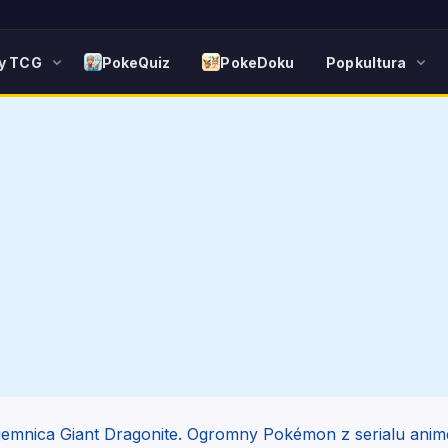
y TCG
PokeQuiz
PokeDoku
Popkultura
jemnica Giant Dragonite. Ogromny Pokémon z serialu anim