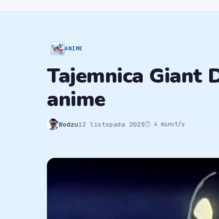
ANIME
Tajemnica Giant 
anime
Wodzu
12 listopada 2025
🕐 4 minut/y