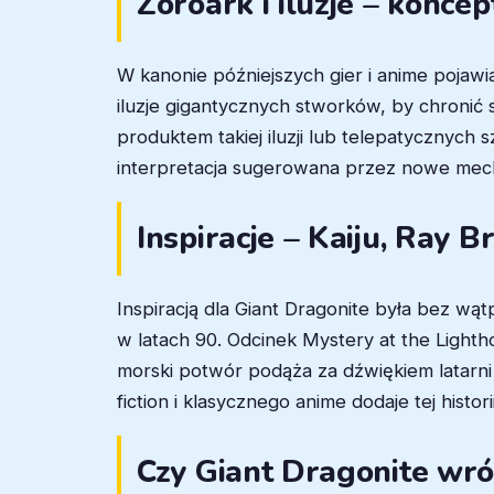
Zoroark i iluzje – koncep
W kanonie późniejszych gier i anime pojaw
iluzje gigantycznych stworków, by chronić 
produktem takiej iluzji lub telepatycznyc
interpretacja sugerowana przez nowe mec
Inspiracje – Kaiju, Ray B
Inspiracją dla Giant Dragonite była bez wąt
w latach 90. Odcinek Mystery at the Light
morski potwór podąża za dźwiękiem latarni 
fiction i klasycznego anime dodaje tej histo
Czy Giant Dragonite wró