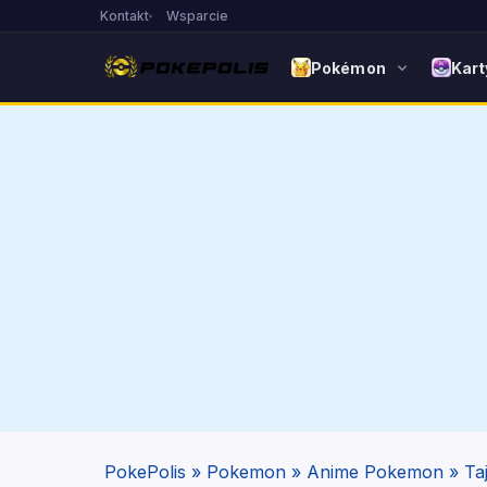
Kontakt
Wsparcie
Pokémon
Kart
PokePolis
»
Pokemon
»
Anime Pokemon
»
Ta