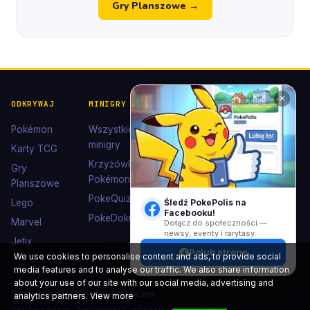
Gry Planszowe →
✕
ODKRYWAJ
MINIGRY
POKÉDEX I
POMOC I
KOLEKCJE
KONTAKT
Pokémon
Wszystkie
Pokédex
Kontakt
minigry
Karty TCG
Ewolucje
Wsparcie
Krzyżówki
Gry
Eevee
Pokémon
Polub nas
Planszowe
Kolekcje
na
PokeQuiz
Lego
Śledź PokePolis na
Facebooku
Facebooku!
Kolorowanki
PokeDoku
Marvel
Dołącz do społeczności —
newsy, eventy i rarytasy.
Jetix
Polub stronę
We use cookies to personalise content and ads, to provide social
media features and to analyse our traffic. We also share information
about your use of our site with our social media, advertising and
Copyright © 2026 PokePolis.com
analytics partners.
View more