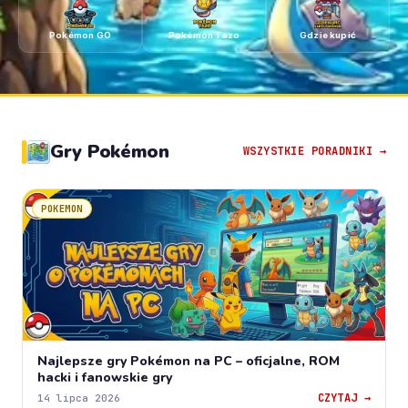
Pokémon GO
Pokémon Tazo
Gdzie kupić
Gry Pokémon
WSZYSTKIE PORADNIKI →
POKEMON
Najlepsze gry Pokémon na PC – oficjalne, ROM
hacki i fanowskie gry
CZYTAJ →
14 lipca 2026