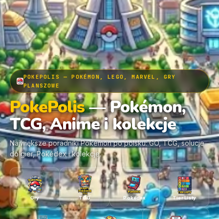
POKEPOLIS — POKÉMON, LEGO, MARVEL, GRY
PLANSZOWE
PokePolis
— Pokémon,
TCG, Anime i kolekcje
Największe poradniki Pokémon po polsku: GO, TCG, solucje
do gier, Pokédex i kolekcje.
Gry
TCG
Pokédex
Tier Listy