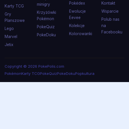
Pokédex
Kontakt
minigry
Karty TCG
Ewolucje
Wsparcie
Krzyżówki
Gry
Eevee
Pokémon
Polub nas
Planszowe
Kolekcje
na
PokeQuiz
Lego
Facebooku
Kolorowanki
PokeDoku
Marvel
Jetix
Copyright © 2026 PokePolis.com
Pokémon
Karty TCG
PokeQuiz
PokeDoku
Popkultura