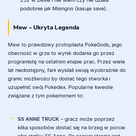
252 w Dexie i nie wiem czy nie działa
podobnie jak Misingno (kasuje save).
Mew – Ukryta Legenda
Mew to prawdziwy protoplasta PokeGods, jego
obecność w grze to wynik dodania go przez
programistę na ostatnim etapie prac. Przez wiele
lat niedostępny, fani wysilali swoją wyobraźnie do
granic możliwości by dostać tego stworka i
uzupełnić swój Pokedex. Popularne kwestie
związane z tym pokemonem to:
SS ANNE TRUCK
– gracz może poprzez
kilka sposobów dostać się na brzeg w porcie
obo statku SS Anne. Po prawej stronie jest