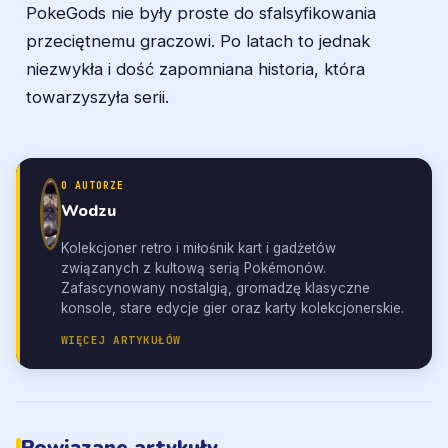
PokeGods nie były proste do sfalsyfikowania
przeciętnemu graczowi. Po latach to jednak
niezwykła i dość zapomniana historia, która
towarzyszyła serii.
O AUTORZE
Wodzu
Kolekcjoner retro i miłośnik kart i gadżetów
związanych z kultową serią Pokémonów.
Zafascynowany nostalgią, gromadzę klasyczne
konsole, stare edycje gier oraz karty kolekcjonerskie.
WIĘCEJ ARTYKUŁÓW
Powiązane artykuły