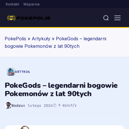
Kontakt
Wsparcie
PokePolis
»
Artykuły
»
PokeGods – legendarni
bogowie Pokemonów z lat 90tych
ARTYKUŁ
PokeGods – legendarni bogowie
Pokemonów z lat 90tych
Wodzu
6 lutego 2024
🕐 9 minut/y