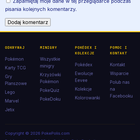
Zapamiętaj moje dane w tej przeglądarce podczas
pisania kolejnych komentarzy.
ODKRYWAJ
MINIGRY
POKÉDEX I
POMOC I
KOLEKCJE
KONTAKT
Pokémon
Wszystkie
Pokédex
Kontakt
minigry
Karty TCG
Ewolucje
Wsparcie
Krzyżówki
Gry
Eevee
Pokémon
Polub nas
Planszowe
Kolekcje
na
PokeQuiz
Lego
Facebooku
Kolorowanki
PokeDoku
Marvel
Jetix
Copyright © 2026 PokePolis.com