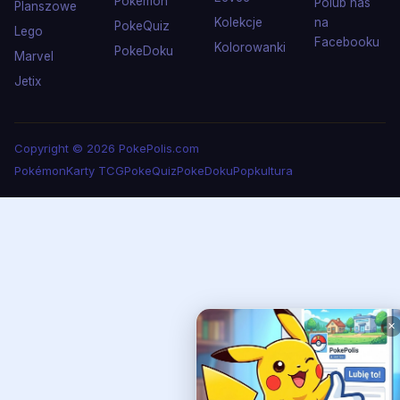
Pokémon
Polub nas
Planszowe
Kolekcje
na
PokeQuiz
Lego
Facebooku
Kolorowanki
PokeDoku
Marvel
Jetix
Copyright © 2026 PokePolis.com
Pokémon
Karty TCG
PokeQuiz
PokeDoku
Popkultura
✕