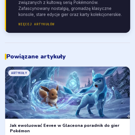
związanych z kultową serią Pokémonów.
Zafascynowany nostalgią, gromadzę klasyczne
konsole, stare edycje gier oraz karty kolekcjonerskie.
WIĘCEJ ARTYKUŁÓW
Powiązane artykuły
ARTYKUŁY
Jak ewoluować Eevee w Glaceona poradnik do gier
Pokémon