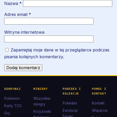
Nazwa
*
Adres email
*
Witryna internetowa
Zapamiętaj moje dane w tej przeglądarce podczas
pisania kolejnych komentarzy.
ODKRYWAJ
MINIGRY
POKÉDEX I
POMOC I
KOLEKCJE
KONTAKT
Pokémon
Wszystkie
Pokédex
Kontakt
minigry
Karty TCG
Ewolucje
Wsparcie
Krzyżówki
Gry
Eevee