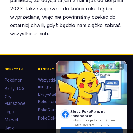
pamiętać, że edycja ta jest z nami już od sierpnia
2023, także zapewne do końca roku będzie
wyprzedana, więc nie powinniśmy czekać do
ostatniej chwili, gdyż będzie nam ciężko zebrać
wszystkie z nich.
✕
ODKRYWAJ
MINIGRY
POKÉDEX I
POMOC I
KOLEKCJE
KONTAKT
Pokémon
Wszystkie
Pokédex
Kontakt
minigry
Karty TCG
Ewolucje
Wsparcie
Krzyżówki
Gry
Eevee
Pokémon
Polub nas
Planszowe
Kolekcje
na
PokeQuiz
Śledź PokePolis na
Lego
Facebooku
Facebooku!
Kolorowanki
PokeDoku
Marvel
Dołącz do społeczności —
newsy, eventy i rarytasy.
Jetix
Polub stronę