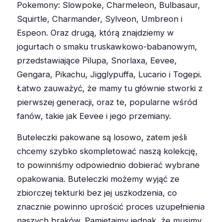
Pokemony: Slowpoke, Charmeleon, Bulbasaur,
Squirtle, Charmander, Sylveon, Umbreon i
Espeon. Oraz drugą, którą znajdziemy w
jogurtach o smaku truskawkowo-babanowym,
przedstawiające Pilupa, Snorlaxa, Eevee,
Gengara, Pikachu, Jigglypuffa, Lucario i Togepi.
Łatwo zauważyć, że mamy tu głównie stworki z
pierwszej generacji, oraz te, popularne wśród
fanów, takie jak Eevee i jego przemiany.
Buteleczki pakowane są losowo, zatem jeśli
chcemy szybko skompletować naszą kolekcję,
to powinniśmy odpowiednio dobierać wybrane
opakowania. Buteleczki możemy wyjąć ze
zbiorczej tekturki bez jej uszkodzenia, co
znacznie powinno uprościć proces uzupełnienia
naszych braków. Pamiętajmy jednak, że musimy