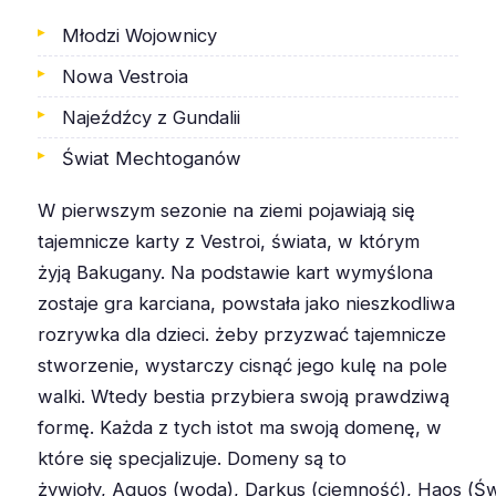
Młodzi Wojownicy
Nowa Vestroia
Najeźdźcy z Gundalii
Świat Mechtoganów
W pierwszym sezonie na ziemi pojawiają się
tajemnicze karty z
Vestroi
, świata, w którym
żyją
Bakugany
. Na podstawie kart wymyślona
zostaje gra karciana, powstała jako nieszkodliwa
rozrywka dla dzieci. żeby przyzwać tajemnicze
stworzenie, wystarczy cisnąć jego kulę na pole
walki. Wtedy bestia przybiera swoją prawdziwą
formę. Każda z tych istot ma swoją domenę, w
które się specjalizuje. Domeny są to
żywioły,
Aquos
(woda),
Darkus
(ciemność),
Haos
(Św