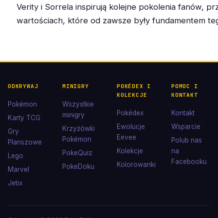
Verity i Sorrela inspirują kolejne pokolenia fanów, p
wartościach, które od zawsze były fundamentem te
ODKRYWAJ
MINIGRY
POKÉDEX I
POMOC I
KOLEKCJE
KONTAKT
Pokémon
Wszystkie
Pokédex
Kontakt
minigry
Karty TCG
Ewolucje
Wsparcie
Krzyżówki
Gry
Eevee
Pokémon
Polub nas
Planszowe
Kolekcje
na
PokeQuiz
Lego
Facebooku
Kolorowanki
PokeDoku
Marvel
Jetix