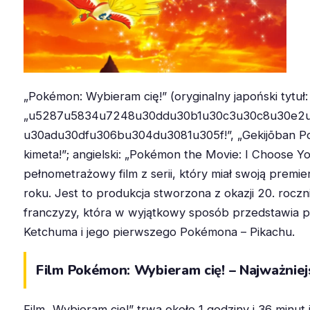
„Pokémon: Wybieram cię!” (oryginalny japoński tytuł:
„u5287u5834u7248u30ddu30b1u30c3u30c8u30e2u
u30adu30dfu306bu304du3081u305f!”, „Gekijōban Poc
kimeta!”; angielski: „Pokémon the Movie: I Choose Yo
pełnometrażowy film z serii, który miał swoją premi
roku. Jest to produkcja stworzona z okazji 20. rocz
franczyzy, która w wyjątkowy sposób przedstawia 
Ketchuma i jego pierwszego Pokémona – Pikachu.
Film Pokémon: Wybieram cię! – Najważniej
Film „Wybieram cię!” trwa około 1 godziny i 36 minut i