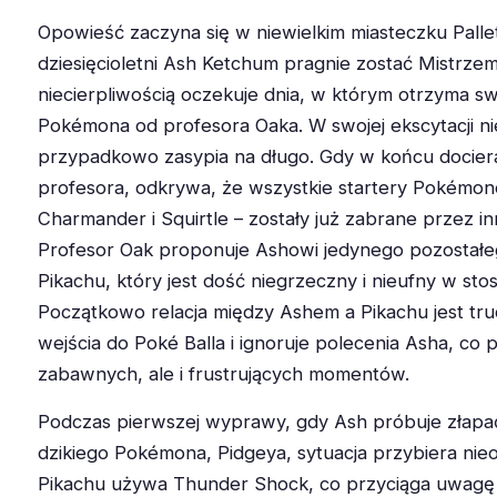
Opowieść zaczyna się w niewielkim miasteczku Palle
dziesięcioletni Ash Ketchum pragnie zostać Mistrz
niecierpliwością oczekuje dnia, w którym otrzyma 
Pokémona od profesora Oaka. W swojej ekscytacji ni
przypadkowo zasypia na długo. Gdy w końcu docier
profesora, odkrywa, że wszystkie startery Pokémon
Charmander i Squirtle – zostały już zabrane przez i
Profesor Oak proponuje Ashowi jedynego pozostał
Pikachu, który jest dość niegrzeczny i nieufny w sto
Początkowo relacja między Ashem a Pikachu jest tr
wejścia do Poké Balla i ignoruje polecenia Asha, co 
zabawnych, ale i frustrujących momentów.
Podczas pierwszej wyprawy, gdy Ash próbuje złap
dzikiego Pokémona, Pidgeya, sytuacja przybiera nie
Pikachu używa Thunder Shock, co przyciąga uwagę