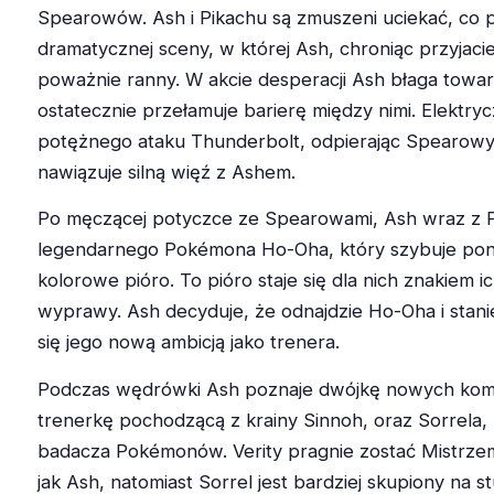
Spearowów. Ash i Pikachu są zmuszeni uciekać, co 
dramatycznej sceny, w której Ash, chroniąc przyjacie
poważnie ranny. W akcie desperacji Ash błaga towa
ostatecznie przełamuje barierę między nimi. Elektr
potężnego ataku Thunderbolt, odpierając Spearowy
nawiązuje silną więź z Ashem.
Po męczącej potyczce ze Spearowami, Ash wraz z P
legendarnego Pokémona Ho-Oha, który szybuje pona
kolorowe pióro. To pióro staje się dla nich znakiem ic
wyprawy. Ash decyduje, że odnajdzie Ho-Oha i stanie
się jego nową ambicją jako trenera.
Podczas wędrówki Ash poznaje dwójkę nowych komp
trenerkę pochodzącą z krainy Sinnoh, oraz Sorrela,
badacza Pokémonów. Verity pragnie zostać Mistrz
jak Ash, natomiast Sorrel jest bardziej skupiony na s