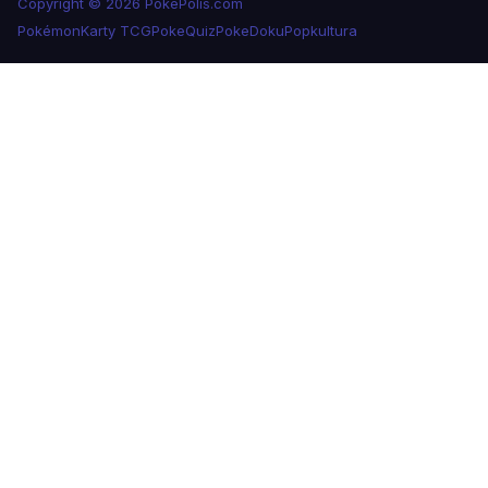
Copyright © 2026 PokePolis.com
Pokémon
Karty TCG
PokeQuiz
PokeDoku
Popkultura