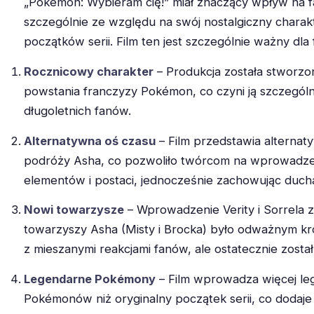
„Pokémon: Wybieram cię!” miał znaczący wpływ na
szczególnie ze względu na swój nostalgiczny charakt
początków serii. Film ten jest szczególnie ważny dl
Rocznicowy charakter
– Produkcja została stworzon
powstania franczyzy Pokémon, co czyni ją szczególn
długoletnich fanów.
Alternatywna oś czasu
– Film przedstawia alterna
podróży Asha, co pozwoliło twórcom na wprowadz
elementów i postaci, jednocześnie zachowując ducha
Nowi towarzysze
– Wprowadzenie Verity i Sorrela 
towarzyszy Asha (Misty i Brocka) było odważnym kro
z mieszanymi reakcjami fanów, ale ostatecznie został
Legendarne Pokémony
– Film wprowadza więcej l
Pokémonów niż oryginalny początek serii, co dodaje