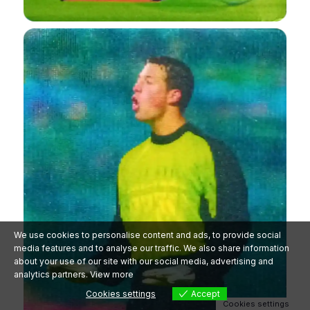
✕
Śledź PokePolis na
Facebooku!
Dołącz do społeczności —
newsy, eventy i rarytasy.
Polub stronę
We use cookies to personalise content and ads, to provide social
media features and to analyse our traffic. We also share information
about your use of our site with our social media, advertising and
analytics partners.
View more
Cookies settings
Accept
Cookies settings