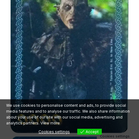
✕
Śledź PokePolis na
Facebooku!
Dołącz do społeczności —
newsy, eventy i rarytasy.
Polub stronę
We use cookies to personalise content and ads, to provide social
media features and to analyse our traffic. We also share information
about your use of our site with our social media, advertising and
analytics partners.
View more
Cookies settings
Accept
Cookies settings