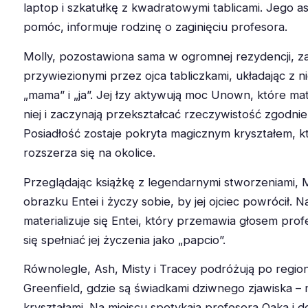
laptop i szkatułkę z kwadratowymi tablicami. Jego a
pomóc, informuje rodzinę o zaginięciu profesora.
Molly, pozostawiona sama w ogromnej rezydencji, z
przywiezionymi przez ojca tabliczkami, układając z ni
„mama” i „ja”. Jej łzy aktywują moc Unown, które mate
niej i zaczynają przekształcać rzeczywistość zgodnie 
Posiadłość zostaje pokryta magicznym kryształem, k
rozszerza się na okolice.
Przeglądając książkę z legendarnymi stworzeniami, M
obrazku Entei i życzy sobie, by jej ojciec powrócił. N
materializuje się Entei, który przemawia głosem prof
się spełniać jej życzenia jako „papcio”.
Równolegle, Ash, Misty i Tracey podróżują po regionie
Greenfield, gdzie są świadkami dziwnego zjawiska – 
kryształami. Na miejscu spotykają profesora Oaka i do