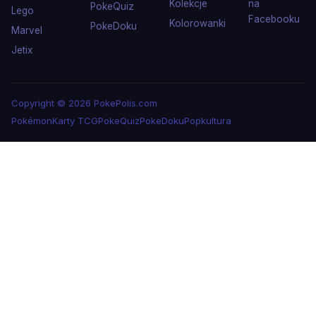
Kolekcje
na
PokeQuiz
Lego
Facebooku
Kolorowanki
PokeDoku
Marvel
Jetix
Copyright © 2026 PokePolis.com
Pokémon
Karty TCG
PokeQuiz
PokeDoku
Popkultura