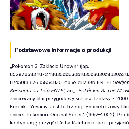
Podstawowe informacje o produkcji
„Pokémon 3: Zaklęcie Unown” (jap.
u5287u5834u7248u30ddu30b1u30c3u30c8u30e2u3
u7d50u6676u5854u306eu5e1du738b ENTEI
Gekijō
Kesshōtō no Teiō ENTEI
; ang.
Pokémon 3: The Movi
animowany film przygodowy science fantasy z 2000 
Kunihiko Yuyamy. Jest to trzeci pełnometrażowy film
anime „Pokémon: Original Series” (1997–2002). Prod
kontynuację przygód Asha Ketchuma i jego przyjaci