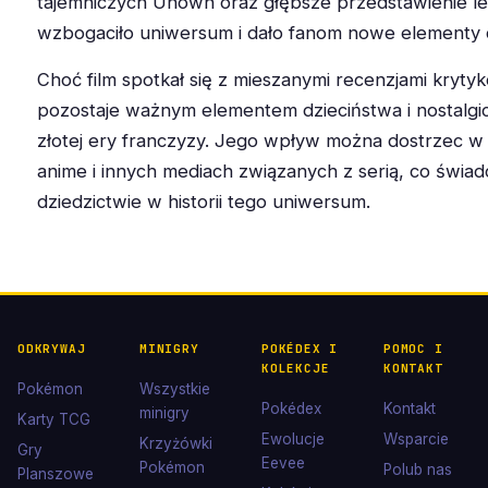
tajemniczych Unown oraz głębsze przedstawienie l
wzbogaciło uniwersum i dało fanom nowe elementy d
Choć film spotkał się z mieszanymi recenzjami kryty
pozostaje ważnym elementem dzieciństwa i nostal
złotej ery franczyzy. Jego wpływ można dostrzec w 
anime i innych mediach związanych z serią, co świad
dziedzictwie w historii tego uniwersum.
ODKRYWAJ
MINIGRY
POKÉDEX I
POMOC I
KOLEKCJE
KONTAKT
Pokémon
Wszystkie
Pokédex
Kontakt
minigry
Karty TCG
Ewolucje
Wsparcie
Krzyżówki
Gry
Eevee
Pokémon
Polub nas
Planszowe