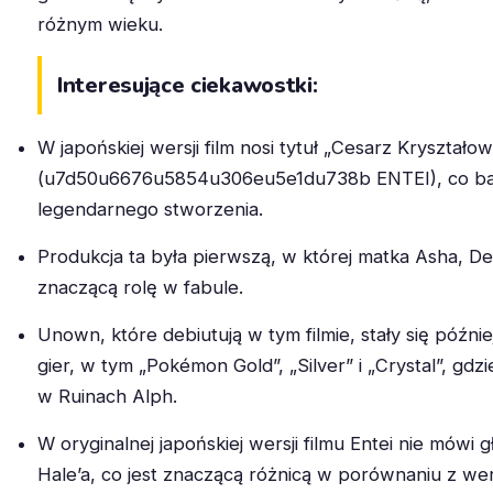
różnym wieku.
Interesujące ciekawostki:
W japońskiej wersji film nosi tytuł „Cesarz Kryształow
(u7d50u6676u5854u306eu5e1du738b ENTEI), co bard
legendarnego stworzenia.
Produkcja ta była pierwszą, w której matka Asha, De
znaczącą rolę w fabule.
Unown, które debiutują w tym filmie, stały się późn
gier, w tym „Pokémon Gold”, „Silver” i „Crystal”, gdz
w Ruinach Alph.
W oryginalnej japońskiej wersji filmu Entei nie mówi
Hale’a, co jest znaczącą różnicą w porównaniu z we