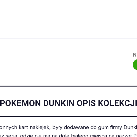
N
POKEMON DUNKIN OPIS KOLEKCJ
nnych kart naklejek, były dodawane do gum firmy Dunkin
 seria, gdzie nie ma na dole białego miejsca na nazwę 