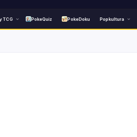
y TCG
PokeQuiz
PokeDoku
Popkultura