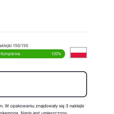
aklejki 150/150
Kompletna
100%
I
. W opakowaniu znajdowały się 3 naklejki
Pokemona, Napis jest umieszczony