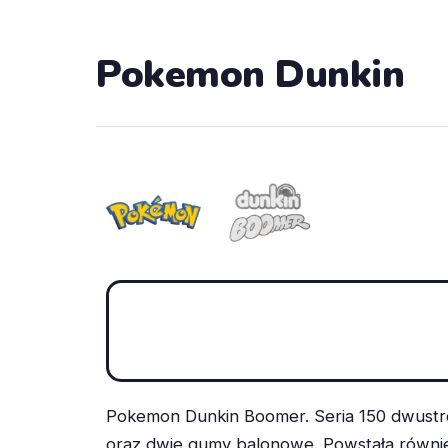
Pokemon Dunkin
Pokemon Dunkin Boomer. Seria 150 dwustro
oraz dwie gumy balonowe. Powstała również