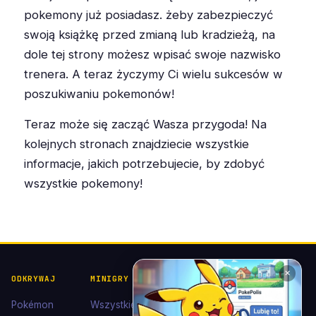
pokemony już posiadasz. żeby zabezpieczyć
swoją książkę przed zmianą lub kradzieżą, na
dole tej strony możesz wpisać swoje nazwisko
trenera. A teraz życzymy Ci wielu sukcesów w
poszukiwaniu pokemonów!
Teraz może się zacząć Wasza przygoda! Na
kolejnych stronach znajdziecie wszystkie
informacje, jakich potrzebujecie, by zdobyć
wszystkie pokemony!
✕
ODKRYWAJ
MINIGRY
POKÉDEX I
POMOC I
KOLEKCJE
KONTAKT
Pokémon
Wszystkie