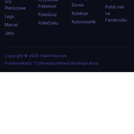
Gry
Eevee
Pokémon
Polub nas
Planszowe
Kolekcje
na
PokeQuiz
Lego
Facebooku
Kolorowanki
PokeDoku
Marvel
Jetix
Copyright © 2026 PokePolis.com
Pokémon
Karty TCG
PokeQuiz
PokeDoku
Popkultura