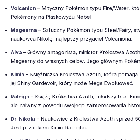
Volcanion
– Mityczny Pokémon typu Fire/Water, który
Pokémony na Płaskowyżu Nebel.
Magearna
– Sztuczny Pokémon typu Steel/Fairy, st
naukowca Nikolę, najlepszy przyjaciel Volcaniona.
Alva
– Główny antagonista, minister Królestwa Azot
Magearny do własnych celów. Jego głównym Pokém
Kimia
– Księżniczka Królestwa Azoth, która pomaga 
jej Shiny Gardevoir, który może Mega Ewoluować.
Raleigh
– Książę Królestwa Azoth, młodszy brat Kimii
ale naiwny z powodu swojego zainteresowania histor
Dr. Nikola
– Naukowiec z Królestwa Azoth sprzed 500
Jest przodkiem Kimii i Raleigha.