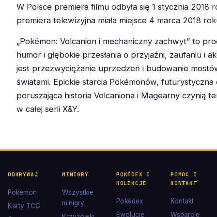
W Polsce premiera filmu odbyła się 1 stycznia 2018 ro
premiera telewizyjna miała miejsce 4 marca 2018 rok
„Pokémon: Volcanion i mechaniczny zachwyt” to prod
humor i głębokie przesłania o przyjaźni, zaufaniu i ak
jest przezwyciężanie uprzedzeń i budowanie mostó
światami. Epickie starcia Pokémonów, futurystyczna 
poruszająca historia Volcaniona i Magearny czynią te
w całej serii X&Y.
ODKRYWAJ
MINIGRY
POKÉDEX I
POMOC I
KOLEKCJE
KONTAKT
Pokémon
Wszystkie
Pokédex
Kontakt
minigry
Karty TCG
Ewolucje
Wsparcie
Krzyżówki