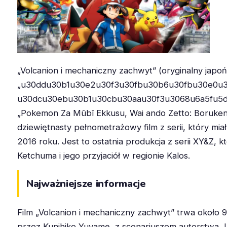
„Volcanion i mechaniczny zachwyt” (oryginalny japońs
„u30ddu30b1u30e2u30f3u30fbu30b6u30fbu30e0u3
u30dcu30ebu30b1u30cbu30aau30f3u3068u6a5fu5d
„Pokemon Za Mūbī Ekkusu, Wai ando Zetto: Borukeni
dziewiętnasty pełnometrażowy film z serii, który mia
2016 roku. Jest to ostatnia produkcja z serii XY&Z,
Ketchuma i jego przyjaciół w regionie Kalos.
Najważniejsze informacje
Film „Volcanion i mechaniczny zachwyt” trwa około 
przez Kunihiko Yuyamę, z scenariuszem autorstwa J