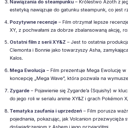
Nawiązania do steampunku
– Królestwo Azoth z je
estetyką nawiązuje do gatunku steampunk, co jest 
Pozytywne recenzje
– Film otrzymał lepsze recenzje
XY, z pochwałami za dobrze zbalansowaną akcję, roz
Ostatni film z serii XY&Z
– Jest to ostatnia produkcj
Clemonta i Bonnie jako towarzyszy Asha, zamykając
Kalos.
Mega Ewolucja
– Film prezentuje Mega Ewolucję w
koncepcję „Mega Wave”, która pozwala na wymusze
Zygarde
– Pojawienie się Zygarde’a (Squishy) w kl
do jego roli w serialu anime XY&Z i grach Pokémon X
Tematyka zaufania i uprzedzeń
– Film porusza ważn
pojednania, pokazując, jak Volcanion przezwycięża s
doświadczeniom z Ashem i jego przyjaciółmi.