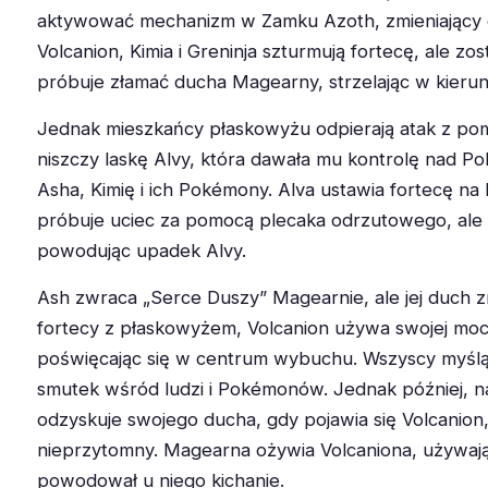
aktywować mechanizm w Zamku Azoth, zmieniający go
Volcanion, Kimia i Greninja szturmują fortecę, ale zos
próbuje złamać ducha Magearny, strzelając w kieru
Jednak mieszkańcy płaskowyżu odpierają atak z pom
niszczy laskę Alvy, która dawała mu kontrolę nad Po
Asha, Kimię i ich Pokémony. Alva ustawia fortecę na 
próbuje uciec za pomocą plecaka odrzutowego, ale 
powodując upadek Alvy.
Ash zwraca „Serce Duszy” Magearnie, ale jej duch z
fortecy z płaskowyżem, Volcanion używa swojej mocy
poświęcając się w centrum wybuchu. Wszyscy myślą,
smutek wśród ludzi i Pokémonów. Jednak później, 
odzyskuje swojego ducha, gdy pojawia się Volcanion, 
nieprzytomny. Magearna ożywia Volcaniona, używają
powodował u niego kichanie.