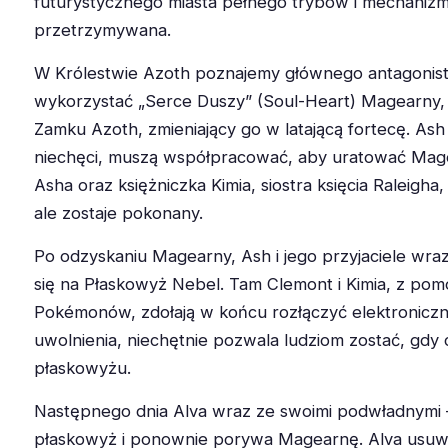
futurystycznego miasta pełnego trybów i mechanizm
przetrzymywana.
W Królestwie Azoth poznajemy głównego antagonistę 
wykorzystać „Serce Duszy” (Soul-Heart) Magearny
Zamku Azoth, zmieniający go w latającą fortecę. Ash
niechęci, muszą współpracować, aby uratować Magea
Asha oraz księżniczka Kimia, siostra księcia Raleigh
ale zostaje pokonany.
Po odzyskaniu Magearny, Ash i jego przyjaciele wra
się na Płaskowyż Nebel. Tam Clemont i Kimia, z po
Pokémonów, zdołają w końcu rozłączyć elektroniczn
uwolnienia, niechętnie pozwala ludziom zostać, gdy
płaskowyżu.
Następnego dnia Alva wraz ze swoimi podwładnymi – 
płaskowyż i ponownie porywa Magearnę. Alva usuw