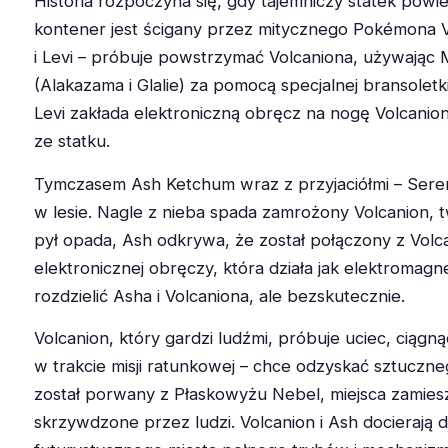
Historia rozpoczyna się, gdy tajemniczy statek powi
kontener jest ścigany przez mitycznego Pokémona V
i Levi – próbuje powstrzymać Volcaniona, używają
(Alakazama i Glalie) za pomocą specjalnej bransolet
Levi zakłada elektroniczną obręcz na nogę Volcanion
ze statku.
Tymczasem Ash Ketchum wraz z przyjaciółmi – Seren
w lesie. Nagle z nieba spada zamrożony Volcanion,
pył opada, Ash odkrywa, że został połączony z Vol
elektronicznej obręczy, która działa jak elektromag
rozdzielić Asha i Volcaniona, ale bezskutecznie.
Volcanion, który gardzi ludźmi, próbuje uciec, ciągną
w trakcie misji ratunkowej – chce odzyskać sztucz
został porwany z Płaskowyżu Nebel, miejsca zami
skrzywdzone przez ludzi. Volcanion i Ash docierają 