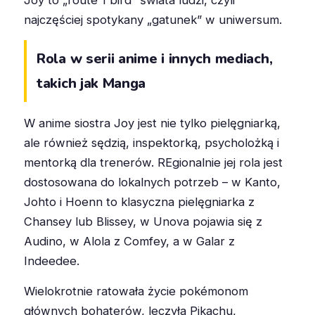
Joy to „route 1 bird” świata ludzi, czyli
najczęściej spotykany „gatunek” w uniwersum.
Rola w serii anime i innych mediach,
takich jak Manga
W anime siostra Joy jest nie tylko pielęgniarką,
ale również sędzią, inspektorką, psycholożką i
mentorką dla trenerów. REgionalnie jej rola jest
dostosowana do lokalnych potrzeb – w Kanto,
Johto i Hoenn to klasyczna pielęgniarka z
Chansey lub Blissey, w Unova pojawia się z
Audino, w Alola z Comfey, a w Galar z
Indeedee.
Wielokrotnie ratowała życie pokémonom
głównych bohaterów, leczyła Pikachu,