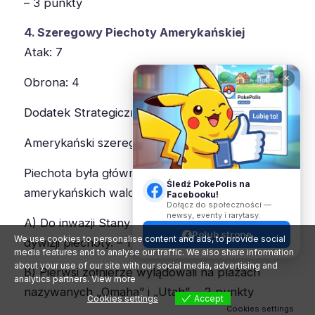
– 3 punkty
4. Szeregowy Piechoty Amerykańskiej
Atak: 7
✕
Obrona: 4
Dodatek Strategiczny: +0
Amerykański szeregowiec piechoty
Piechota była głównym rodzajem wojsk
Śledź PokePolis na
amerykańskich walczących w Normandii.
Facebooku!
Dołącz do społeczności —
newsy, eventy i rarytasy.
A) Do inwazji Stany Zjednoczone wystawiły 14
Polub stronę
We use cookies to personalise content and ads, to provide social
dywizji piechoty. – 1 punkt
media features and to analyse our traffic. We also share information
about your use of our site with our social media, advertising and
B) Pierwsi żołnierze wylądowali na plażach
analytics partners.
View more
nazywanych „Omaha” i „Utah”. – 2 punkty
Cookies settings
Accept
Cookies settings