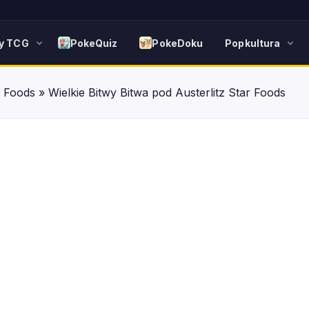
y TCG
PokeQuiz
PokeDoku
Popkultura
r Foods
»
Wielkie Bitwy Bitwa pod Austerlitz Star Foods