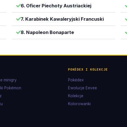
6. Oficer Piechoty Austriackiej
7. Karabinek Kawaleryjski Francuski
8. Napoleon Bonaparte
POKÉDEX I KOLEKCJE
e minigry
Pokédex
ki Pokémon
Ewolucje Eevee
z
Kolekcje
ku
Kolorowanki