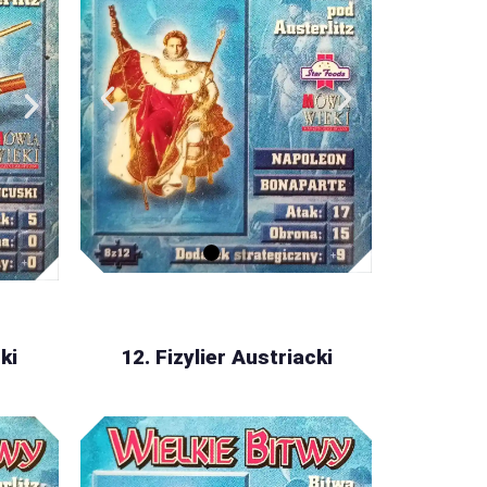
ki
12. Fizylier Austriacki