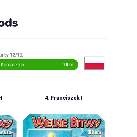
oods
arty 12/12
Kompletna
100%
4. Franciszek I
i