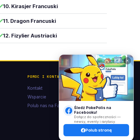
10. Kirasjer Francuski
11. Dragon Francuski
12. Fizylier Austriacki
✕
POMOC I KONTAKT
Kontakt
Wsparcie
Polub nas na Facebooku
Śledź PokePolis na
Facebooku!
Dołącz do społeczności —
newsy, eventy i rarytasy.
Polub stronę