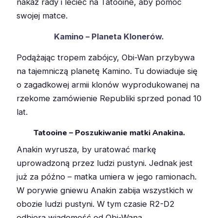
nakaz rady i lecieć na Tatooine, aby pomóc
swojej matce.
Kamino – Planeta Klonerów.
Podążając tropem zabójcy, Obi-Wan przybywa
na tajemniczą planetę Kamino. Tu dowiaduje się
o zagadkowej armii klonów wyprodukowanej na
rzekome zamówienie Republiki sprzed ponad 10
lat.
Tatooine – Poszukiwanie matki Anakina.
Anakin wyrusza, by uratować markę
uprowadzoną przez ludzi pustyni. Jednak jest
już za późno – matka umiera w jego ramionach.
W porywie gniewu Anakin zabija wszystkich w
obozie ludzi pustyni. W tym czasie R2-D2
odbiera wiadomość od Obi-Wana.