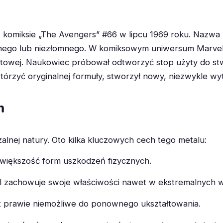
 komiksie „The Avengers” #66 w lipcu 1969 roku. Nazwa
zalnego lub niezłomnego. W komiksowym uniwersum Marve
atowej. Naukowiec próbował odtworzyć stop użyty do stw
wtórzyć oryginalnej formuły, stworzył nowy, niezwykle w
m
zalnej natury. Oto kilka kluczowych cech tego metalu:
 większość form uszkodzeń fizycznych.
l zachowuje swoje właściwości nawet w ekstremalnych 
st prawie niemożliwe do ponownego ukształtowania.