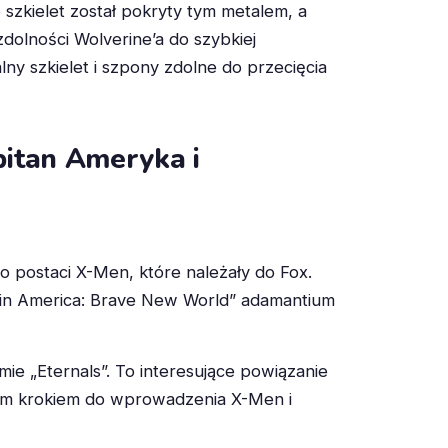
szkielet został pokryty tym metalem, a
zdolności Wolverine’a do szybkiej
ny szkielet i szpony zdolne do przecięcia
itan Ameryka i
 postaci X-Men, które należały do Fox.
tain America: Brave New World” adamantium
ie „Eternals”. To interesujące powiązanie
zym krokiem do wprowadzenia X-Men i