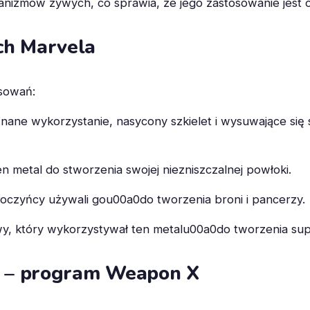
ganizmów żywych, co sprawia, że jego zastosowanie jest 
h Marvela
osowań:
j znane wykorzystanie, nasycony szkielet i wysuwające s
n metal do stworzenia swojej niezniszczalnej powłoki.
złoczyńcy używali gou00a0do tworzenia broni i pancerzy.
, który wykorzystywał ten metalu00a0do tworzenia supe
m – program Weapon X