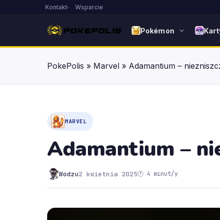
Kontakt
Wsparcie
Pokémon
Kart
PokePolis
»
Marvel
»
Adamantium – niezniszc
MARVEL
Adamantium – nie
Wodzu
2 kwietnia 2025
🕐 4 minut/y