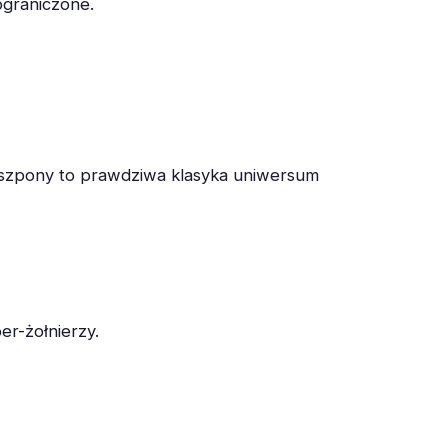
ograniczone.
ię szpony to prawdziwa klasyka uniwersum
r-żołnierzy.