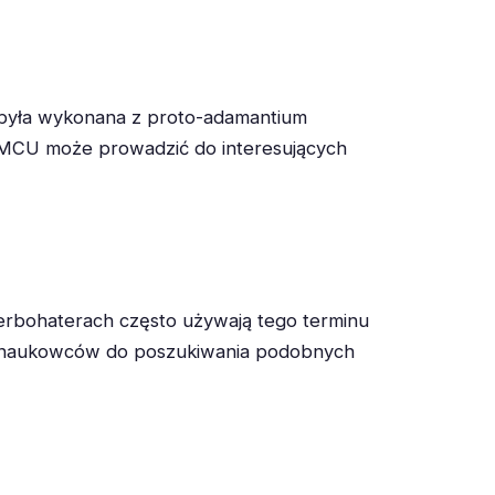
 była wykonana z proto-adamantium
 MCU może prowadzić do interesujących
perbohaterach często używają tego terminu
eż naukowców do poszukiwania podobnych