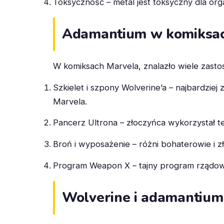
Toksyczność – metal jest toksyczny dla or
Adamantium w komiksac
W komiksach Marvela, znalazło wiele zast
Szkielet i szpony Wolverine’a – najbardzie
Marvela.
Pancerz Ultrona – złoczyńca wykorzystał te
Broń i wyposażenie – różni bohaterowie i 
Program Weapon X – tajny program rządowy
Wolverine i adamantiu