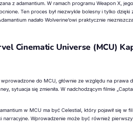
iązana z adamantium. W ramach programu Weapon X, jego 
cnione. Ten proces był niezwykle bolesny i tylko dzięki 
damantium nadało Wolverine’owi praktycznie niezniszczal
el Cinematic Universe (MCU) Kap
ie wprowadzone do MCU, głównie ze względu na prawa do
ney, sytuacja się zmieniła. W nadchodzącym filmie „Cap
mantium w MCU ma być Celestial, który pojawił się w film
ści narracyjne. Wprowadzenie może być również pierws