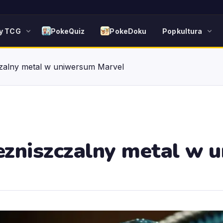
y TCG
PokeQuiz
PokeDoku
Popkultura
zalny metal w uniwersum Marvel
zniszczalny metal w 