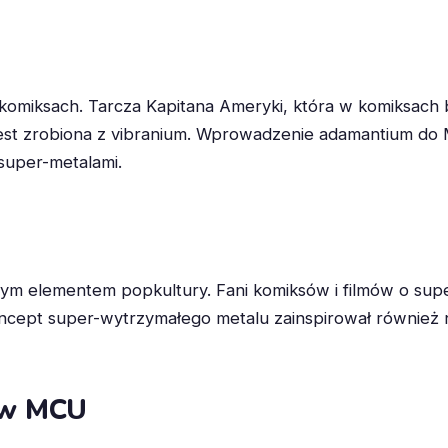
komiksach. Tarcza Kapitana Ameryki, która w komiksach
jest zrobiona z vibranium. Wprowadzenie adamantium do
super-metalami.
żnym elementem popkultury. Fani komiksów i filmów o su
Koncept super-wytrzymałego metalu zainspirował równi
 w MCU