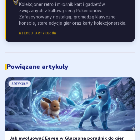
Kolekcjoner retro i miłośnik kart i gadżetów
związanych z kultową serią Pokémonów.
Zafascynowany nostalgią, gromadzę klasyczne
konsole, stare edycje gier oraz karty kolekcjonerskie.
WIĘCEJ ARTYKUŁÓW
Powiązane artykuły
ARTYKUŁY
Jak ewoluować Eevee w Glaceona poradnik do gier