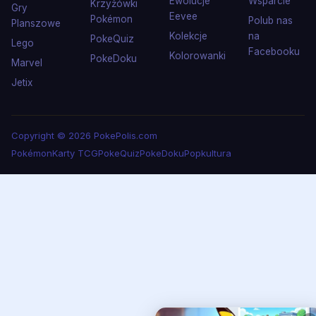
Ewolucje
Wsparcie
Krzyżówki
Gry
Eevee
Pokémon
Polub nas
Planszowe
Kolekcje
na
PokeQuiz
Lego
Facebooku
Kolorowanki
PokeDoku
Marvel
Jetix
Copyright © 2026 PokePolis.com
Pokémon
Karty TCG
PokeQuiz
PokeDoku
Popkultura