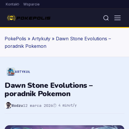
Kontakt
Wsparcie
PokePolis
»
Artykuły
»
Dawn Stone Evolutions –
poradnik Pokemon
ARTYKUŁ
Dawn Stone Evolutions –
poradnik Pokemon
Wodzu
12 marca 2026
🕐 4 minut/y