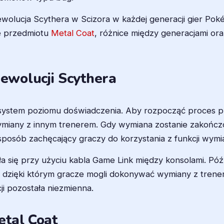
a ewolucja Scythera w Scizora w każdej generacji gier 
ie przedmiotu
Metal Coat
, różnice między generacjami o
wolucji Scythera
y system poziomu doświadczenia. Aby rozpocząć proces 
ymiany z innym trenerem. Gdy wymiana zostanie zakończo
 sposób zachęcający graczy do korzystania z funkcji wy
a się przy użyciu kabla Game Link między konsolami. Pó
dzięki którym gracze mogli dokonywać wymiany z trenera
ji pozostała niezmienna.
etal Coat