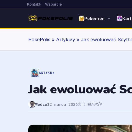
Kontakt
Wsparcie
Pokémon
Kart
PokePolis
»
Artykuły
»
Jak ewoluować Scythe
ARTYKUŁ
Jak ewoluować Sc
Wodzu
12 marca 2026
🕐 6 minut/y