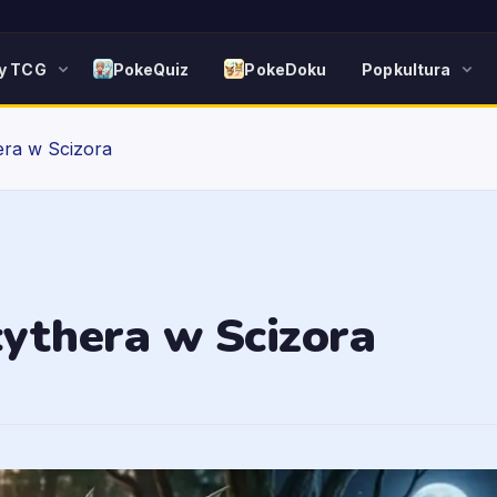
y TCG
PokeQuiz
PokeDoku
Popkultura
ra w Scizora
ythera w Scizora