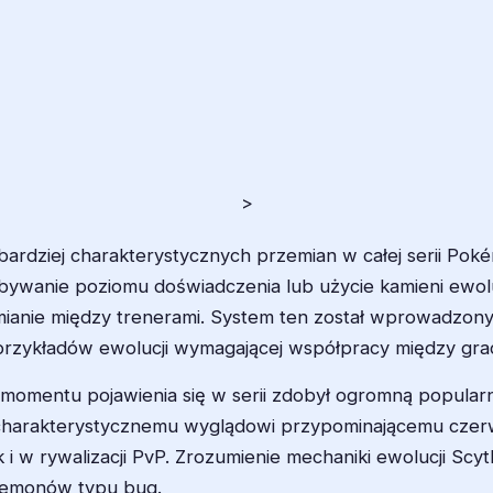
>
bardziej charakterystycznych przemian w całej serii Pok
ywanie poziomu doświadczenia lub użycie kamieni ewolu
anie między trenerami. System ten został wprowadzony w
rzykładów ewolucji wymagającej współpracy między gra
 momentu pojawienia się w serii zdobył ogromną popular
z charakterystycznemu wyglądowi przypominającemu cze
 i w rywalizacji PvP. Zrozumienie mechaniki ewolucji S
okemonów typu bug.