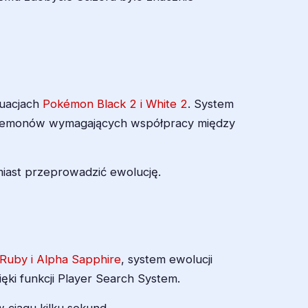
nuacjach
Pokémon Black 2 i White 2
. System
pokemonów wymagających współpracy między
miast przeprowadzić ewolucję.
uby i Alpha Sapphire
, system ewolucji
ęki funkcji Player Search System.