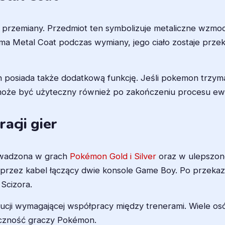
 przemiany. Przedmiot ten symbolizuje metaliczne wzmocn
ma Metal Coat podczas wymiany, jego ciało zostaje prze
 posiada także dodatkową funkcję. Jeśli pokemon trzyma 
może być użyteczny również po zakończeniu procesu ewo
acji gier
owadzona w grach
Pokémon Gold i Silver
oraz w ulepszone
przez kabel łączący dwie konsole Game Boy. Po przekaz
Scizora.
ucji wymagającej współpracy między trenerami. Wiele os
czność graczy Pokémon.