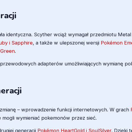
racji
tała identyczna. Scyther wciąż wymagał przedmiotu Meta
by i Sapphire
, a także w ulepszonej wersji
Pokémon Eme
fGreen
.
zprzewodowych adapterów umożliwiających wymianę pok
eracji
ą zmianę – wprowadzenie funkcji internetowych. W grach
 mogli wymieniać pokemonów przez sieć.
rugiej generacji
Pokémon HeartGold i SoulSilver
. Dzięki