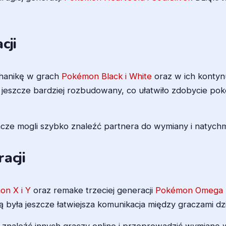
cji
chanikę w grach
Pokémon Black i White
oraz w ich konty
 jeszcze bardziej rozbudowany, co ułatwiło zdobycie 
cze mogli szybko znaleźć partnera do wymiany i natych
acji
n X i Y
oraz remake trzeciej generacji
Pokémon Omega R
 była jeszcze łatwiejsza komunikacja między graczami dzi