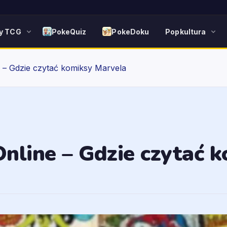
y TCG
PokeQuiz
PokeDoku
Popkultura
 – Gdzie czytać komiksy Marvela
nline – Gdzie czytać 