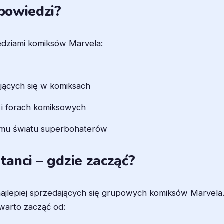
apowiedzi?
edziami komiksów Marvela:
ujących się w komiksach
 i forach komiksowych
emu światu superbohaterów
tanci – gdzie zacząć?
 najlepiej sprzedających się grupowych komiksów Marvel
 warto zacząć od: