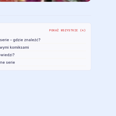
POKAŻ WSZYSTKIE (4)
serie – gdzie znaleźć?
owymi komiksami
owiedzi?
rne serie