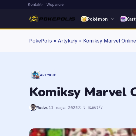
Kontakt
Wsparcie
Pokémon
Kart
PokePolis
»
Artykuły
»
Komiksy Marvel Online
ARTYKUŁ
Komiksy Marvel O
Wodzu
11 maja 2025
🕐 5 minut/y