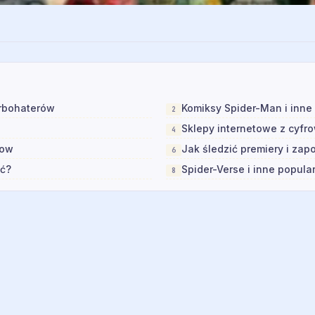
erbohaterów
Komiksy Spider-Man i inne 
Sklepy internetowe z cyfr
Now
Jak śledzić premiery i zap
ąć?
Spider-Verse i inne popula