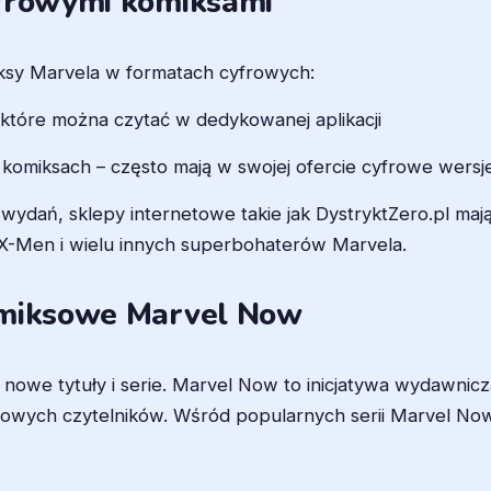
yfrowymi komiksami
iksy Marvela w formatach cyfrowych:
 które można czytać w dedykowanej aplikacji
w komiksach – często mają w swojej ofercie cyfrowe wersj
 wydań, sklepy internetowe takie jak DystryktZero.pl ma
, X-Men i wielu innych superbohaterów Marvela.
omiksowe Marvel Now
o nowe tytuły i serie. Marvel Now to inicjatywa wydawn
nowych czytelników. Wśród popularnych serii Marvel Now