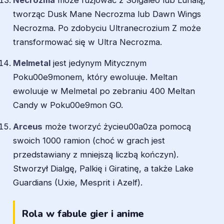
tworząc Dusk Mane Necrozma lub Dawn Wings
Necrozma. Po zdobyciu Ultranecrozium Z może
transformować się w Ultra Necrozma.
Melmetal
jest jedynym Mitycznym
Poku00e9monem, który ewoluuje. Meltan
ewoluuje w Melmetal po zebraniu 400 Meltan
Candy w Poku00e9mon GO.
Arceus
może tworzyć życieu00a0za pomocą
swoich 1000 ramion (choć w grach jest
przedstawiany z mniejszą liczbą kończyn).
Stworzył Dialgę, Palkię i Giratinę, a także Lake
Guardians (Uxie, Mesprit i Azelf).
Rola w fabule gier i anime