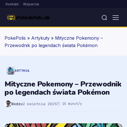
Kontakt
Wsparcie
PokePolis
»
Artykuły
»
Mityczne Pokemony –
Przewodnik po legendach świata Pokémon
ARTYKUŁ
Mityczne Pokemony – Przewodnik
po legendach świata Pokémon
Wodzu
2 kwietnia 2025
🕐 15 minut/y