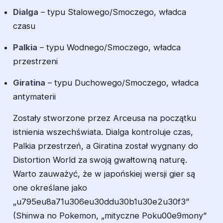
Dialga
– typu Stalowego/Smoczego, władca
czasu
Palkia
– typu Wodnego/Smoczego, władca
przestrzeni
Giratina
– typu Duchowego/Smoczego, władca
antymaterii
Zostały stworzone przez Arceusa na początku
istnienia wszechświata. Dialga kontroluje czas,
Palkia przestrzeń, a Giratina został wygnany do
Distortion World za swoją gwałtowną naturę.
Warto zauważyć, że w japońskiej wersji gier są
one określane jako
„u795eu8a71u306eu30ddu30b1u30e2u30f3”
(Shinwa no Pokemon, „mityczne Poku00e9mony”