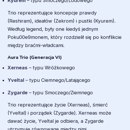
Kyurem
– typu Smoczego/Lodowego
Trio reprezentujące koncepcje prawdy
(Reshiram), ideałów (Zekrom) i pustki (Kyurem).
Według legend, były one kiedyś jednym
Poku00e9monem, który rozdzielił się po konflikcie
między braćmi-władcami.
Aura Trio (Generacja VI)
Xerneas
– typu Wróżkowego
Yveltal
– typu Ciemnego/Latającego
Zygarde
– typu Smoczego/Ziemnego
Trio reprezentujące życie (Xerneas), śmierć
(Yveltal) i porządek (Zygarde). Xerneas może
dawać życie, Yveltal je odbiera, a Zygarde
utrzymuje równowagę między nimi.