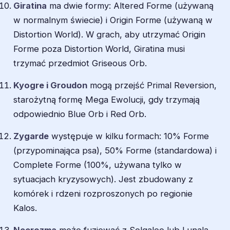
Giratina
ma dwie formy: Altered Forme (używaną
w normalnym świecie) i Origin Forme (używaną w
Distortion World). W grach, aby utrzymać Origin
Forme poza Distortion World, Giratina musi
trzymać przedmiot Griseous Orb.
Kyogre i Groudon
mogą przejść Primal Reversion,
starożytną formę Mega Ewolucji, gdy trzymają
odpowiednio Blue Orb i Red Orb.
Zygarde
występuje w kilku formach: 10% Forme
(przypominająca psa), 50% Forme (standardowa) i
Complete Forme (100%, używana tylko w
sytuacjach kryzysowych). Jest zbudowany z
komórek i rdzeni rozproszonych po regionie
Kalos.
Necrozma
może fuzjować z Solgaleo lub Lunalą,