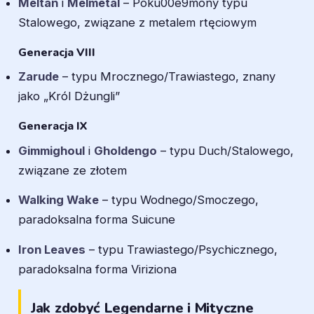
Meltan
i
Melmetal
– Poku00e9mony typu
Stalowego, związane z metalem rtęciowym
Generacja VIII
Zarude
– typu Mrocznego/Trawiastego, znany
jako „Król Dżungli”
Generacja IX
Gimmighoul
i
Gholdengo
– typu Duch/Stalowego,
związane ze złotem
Walking Wake
– typu Wodnego/Smoczego,
paradoksalna forma Suicune
Iron Leaves
– typu Trawiastego/Psychicznego,
paradoksalna forma Viriziona
Jak zdobyć Legendarne i Mityczne