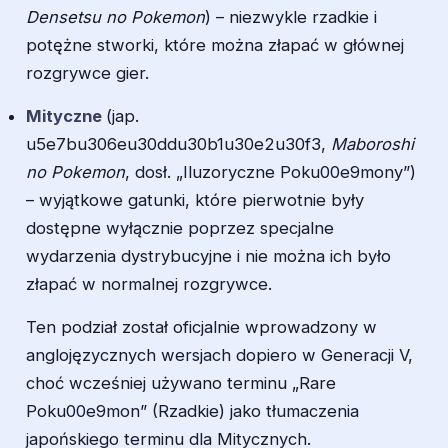
Densetsu no Pokemon
) – niezwykle rzadkie i
potężne stworki, które można złapać w głównej
rozgrywce gier.
Mityczne
(jap.
u5e7bu306eu30ddu30b1u30e2u30f3,
Maboroshi
no Pokemon
, dosł. „Iluzoryczne Poku00e9mony”)
– wyjątkowe gatunki, które pierwotnie były
dostępne wyłącznie poprzez specjalne
wydarzenia dystrybucyjne i nie można ich było
złapać w normalnej rozgrywce.
Ten podział został oficjalnie wprowadzony w
anglojęzycznych wersjach dopiero w Generacji V,
choć wcześniej używano terminu „Rare
Poku00e9mon” (Rzadkie) jako tłumaczenia
japońskiego terminu dla Mitycznych.