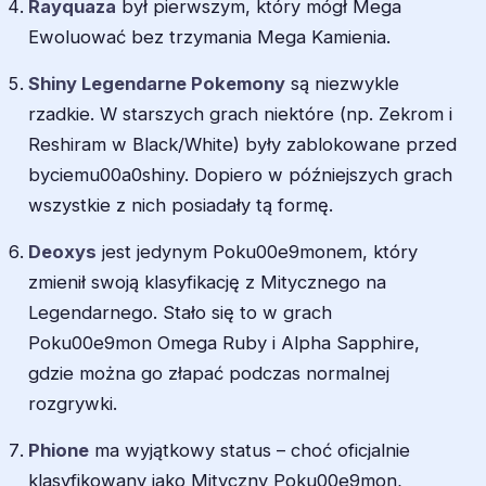
Rayquaza
był pierwszym, który mógł Mega
Ewoluować bez trzymania Mega Kamienia.
Shiny Legendarne Pokemony
są niezwykle
rzadkie. W starszych grach niektóre (np. Zekrom i
Reshiram w Black/White) były zablokowane przed
byciemu00a0shiny. Dopiero w późniejszych grach
wszystkie z nich posiadały tą formę.
Deoxys
jest jedynym Poku00e9monem, który
zmienił swoją klasyfikację z Mitycznego na
Legendarnego. Stało się to w grach
Poku00e9mon Omega Ruby i Alpha Sapphire,
gdzie można go złapać podczas normalnej
rozgrywki.
Phione
ma wyjątkowy status – choć oficjalnie
klasyfikowany jako Mityczny Poku00e9mon,