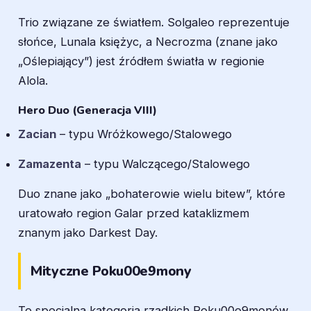
Trio związane ze światłem. Solgaleo reprezentuje
słońce, Lunala księżyc, a Necrozma (znane jako
„Oślepiający”) jest źródłem światła w regionie
Alola.
Hero Duo (Generacja VIII)
Zacian
– typu Wróżkowego/Stalowego
Zamazenta
– typu Walczącego/Stalowego
Duo znane jako „bohaterowie wielu bitew”, które
uratowało region Galar przed kataklizmem
znanym jako Darkest Day.
Mityczne Poku00e9mony
To specjalna kategoria rzadkich Poku00e9monów,