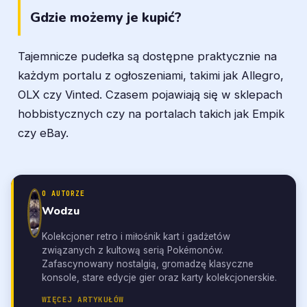
Gdzie możemy je kupić?
Tajemnicze pudełka są dostępne praktycznie na
każdym portalu z ogłoszeniami, takimi jak Allegro,
OLX czy Vinted. Czasem pojawiają się w sklepach
hobbistycznych czy na portalach takich jak Empik
czy eBay.
O AUTORZE
Wodzu
Kolekcjoner retro i miłośnik kart i gadżetów
związanych z kultową serią Pokémonów.
Zafascynowany nostalgią, gromadzę klasyczne
konsole, stare edycje gier oraz karty kolekcjonerskie.
WIĘCEJ ARTYKUŁÓW