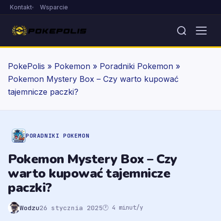
Kontakt
Wsparcie
PokePolis
»
Pokemon
»
Poradniki Pokemon
»
Pokemon Mystery Box – Czy warto kupować
tajemnicze paczki?
PORADNIKI POKEMON
Pokemon Mystery Box – Czy
warto kupować tajemnicze
paczki?
Wodzu
26 stycznia 2025
🕐 4 minut/y