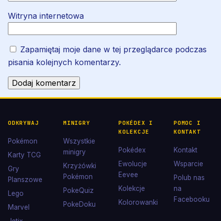
Witryna internetowa
Zapamiętaj moje dane w tej przeglądarce podczas
pisania kolejnych komentarzy.
ODKRYWAJ
MINIGRY
POKÉDEX I
POMOC I
KOLEKCJE
KONTAKT
Pokémon
Wszystkie
Pokédex
Kontakt
minigry
Karty TCG
Ewolucje
Wsparcie
Krzyżówki
Gry
Eevee
Pokémon
Polub nas
Planszowe
Kolekcje
na
PokeQuiz
Lego
Facebooku
Kolorowanki
PokeDoku
Marvel
Jetix