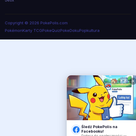
Copyright © 2026 PokePolis.com
Pokémon
Karty TCG
PokeQuiz
PokeDoku
Popkultura
✕
Śledź PokePolis na
Facebooku!
Dołącz do społeczności —