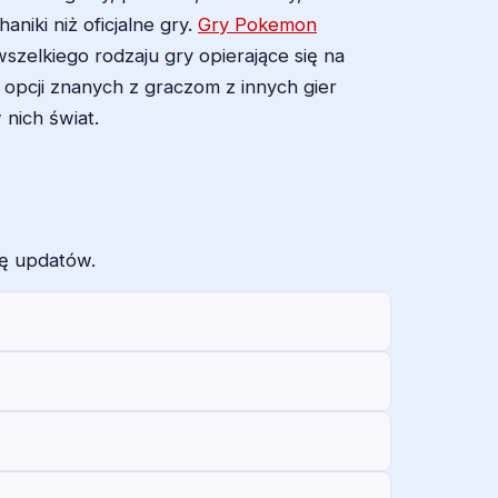
niki niż oficjalne gry.
Gry Pokemon
szelkiego rodzaju gry opierające się na
pcji znanych z graczom z innych gier
 nich świat.
bę updatów.