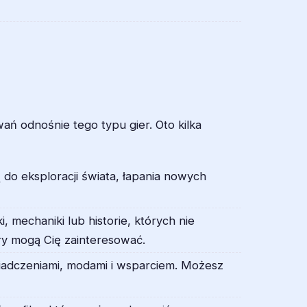
ań odnośnie tego typu gier. Oto kilka
 do eksploracji świata, łapania nowych
 mechaniki lub historie, których nie
gry mogą Cię zainteresować.
świadczeniami, modami i wsparciem. Możesz