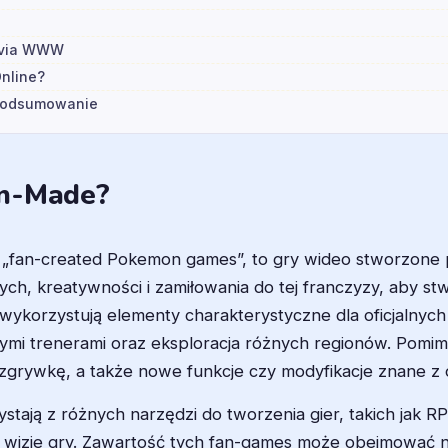
y via WWW
nline?
 Podsumowanie
an-Made?
„fan-created Pokemon games”, to gry wideo stworzone p
ch, kreatywności i zamiłowania do tej franczyzy, aby stw
ykorzystują elementy charakterystyczne dla oficjalnych 
ymi trenerami oraz eksploracja różnych regionów. Pomimo 
grywkę, a także nowe funkcje czy modyfikacje znane z of
ają z różnych narzędzi do tworzenia gier, takich jak RP
je wizje gry. Zawartość tych fan-games może obejmować 