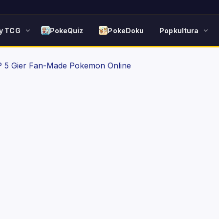
y TCG
PokeQuiz
PokeDoku
Popkultura
 5 Gier Fan-Made Pokemon Online