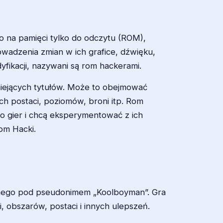
o na pamięci tylko do odczytu (ROM),
wadzenia zmian w ich grafice, dźwięku,
yfikacji, nazywani są rom hackerami.
niejących tytułów. Może to obejmować
h postaci, poziomów, broni itp. Rom
do gier i chcą eksperymentować z ich
om Hacki.
nego pod pseudonimem „Koolboyman”. Gra
 obszarów, postaci i innych ulepszeń.