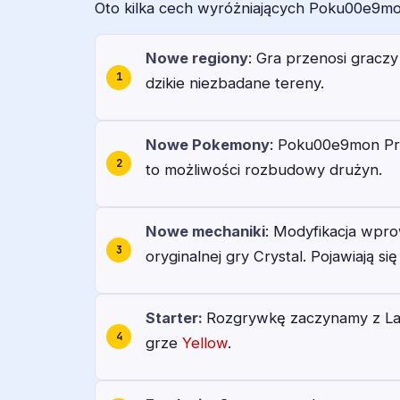
Oto kilka cech wyróżniających Poku00e9mo
Nowe regiony
: Gra przenosi graczy
dzikie niezbadane tereny.
Nowe Pokemony
: Poku00e9mon Pri
to możliwości rozbudowy drużyn.
Nowe mechaniki
: Modyfikacja wpr
oryginalnej gry Crystal. Pojawiają si
Starter:
Rozgrywkę zaczynamy z Larv
grze
Yellow
.