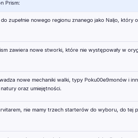
n Prism:
 do zupełnie nowego regionu znanego jako Naljo, który o
sm zawiera nowe stworki, które nie występowały w orygi
owadza nowe mechaniki walki, typy Poku00e9monów i in
ę natury oraz umiejętności.
itarem, nie mamy trzech starterów do wyboru, do tej po