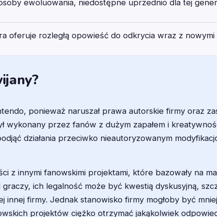
oby ewoluowania, niedostępne uprzednio dla tej genera
ra oferuje rozległą opowieść do odkrycia wraz z nowymi 
wijany?
tendo, ponieważ naruszał prawa autorskie firmy oraz z
 był wykonany przez fanów z dużym zapałem i kreatywnoś
podjąć działania przeciwko nieautoryzowanym modyfikac
ści z innymi fanowskimi projektami, które bazowały na m
 graczy, ich legalność może być kwestią dyskusyjną, szc
nej innej firmy. Jednak stanowisko firmy mogłoby być mn
nowskich projektów ciężko otrzymać jakąkolwiek odpowi