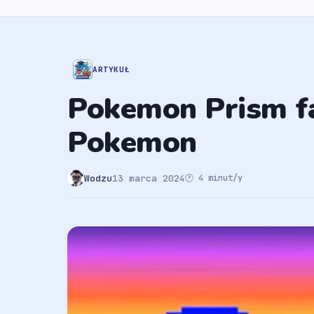
ARTYKUŁ
Pokemon Prism fa
Pokemon
Wodzu
13 marca 2024
🕐 4 minut/y