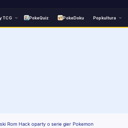
y TCG
PokeQuiz
PokeDoku
Popkultura
ki Rom Hack oparty o serie gier Pokemon