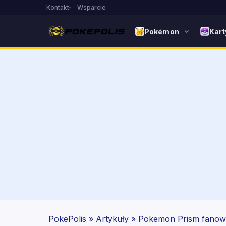
Kontakt
Wsparcie
Pokémon
Kart
PokePolis
»
Artykuły
»
Pokemon Prism fanows