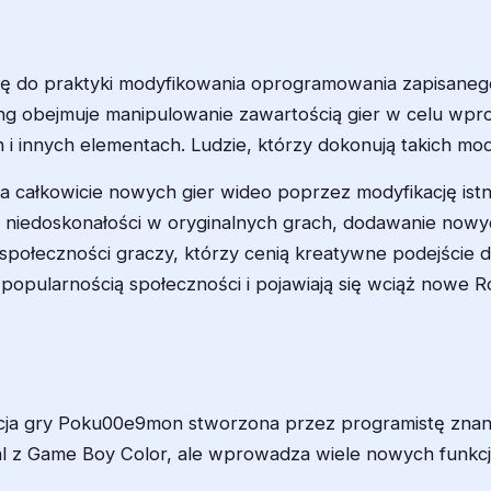
się do praktyki modyfikowania oprogramowania zapisaneg
ng obejmuje manipulowanie zawartością gier w celu wpro
i innych elementach. Ludzie, którzy dokonują takich mod
 całkowicie nowych gier wideo poprzez modyfikację ist
 niedoskonałości w oryginalnych grach, dodawanie nowyc
 społeczności graczy, którzy cenią kreatywne podejście 
popularnością społeczności i pojawiają się wciąż nowe R
cja gry Poku00e9mon stworzona przez programistę zna
l z Game Boy Color, ale wprowadza wiele nowych funkcji,