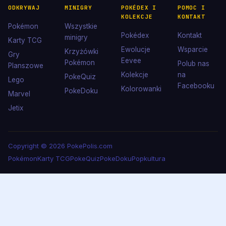
ODKRYWAJ
MINIGRY
POKÉDEX I
POMOC I
KOLEKCJE
KONTAKT
Pokémon
Wszystkie
Pokédex
Kontakt
minigry
Karty TCG
Ewolucje
Wsparcie
Krzyżówki
Gry
Eevee
Pokémon
Polub nas
Planszowe
Kolekcje
na
PokeQuiz
Lego
Facebooku
Kolorowanki
PokeDoku
Marvel
Jetix
Copyright © 2026 PokePolis.com
Pokémon
Karty TCG
PokeQuiz
PokeDoku
Popkultura