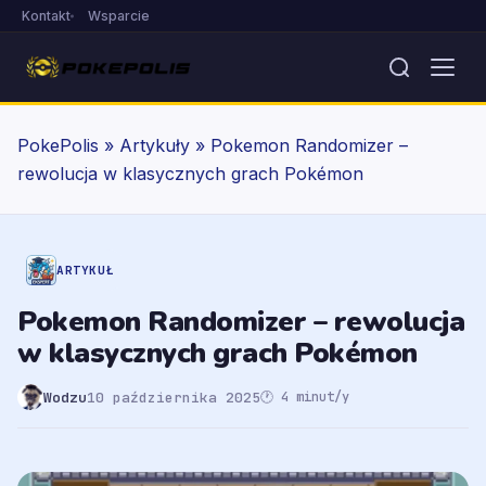
Kontakt
Wsparcie
PokePolis
»
Artykuły
»
Pokemon Randomizer –
rewolucja w klasycznych grach Pokémon
ARTYKUŁ
Pokemon Randomizer – rewolucja
w klasycznych grach Pokémon
Wodzu
10 października 2025
🕐 4 minut/y