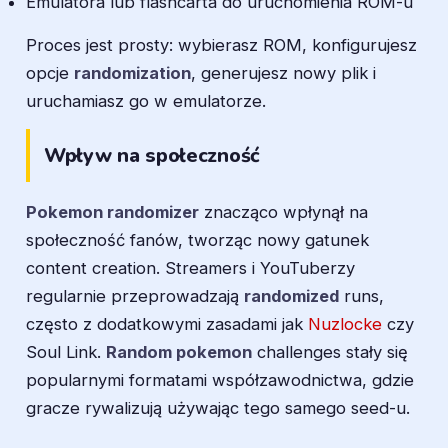
Emulatora lub flashcarta do uruchomienia ROM-u
Proces jest prosty: wybierasz ROM, konfigurujesz
opcje
randomization
, generujesz nowy plik i
uruchamiasz go w emulatorze.
Wpływ na społeczność
Pokemon randomizer
znacząco wpłynął na
społeczność fanów, tworząc nowy gatunek
content creation. Streamers i YouTuberzy
regularnie przeprowadzają
randomized
runs,
często z dodatkowymi zasadami jak
Nuzlocke
czy
Soul Link.
Random pokemon
challenges stały się
popularnymi formatami współzawodnictwa, gdzie
gracze rywalizują używając tego samego seed-u.