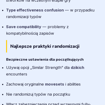
stworków na wczesnym etapie gry
Type effectiveness confusion
— w przypadku
randomizacji typów
Save compatibility
— problemy z
kompatybilnością zapisów
Najlepsze praktyki randomizacji
Bezpieczne ustawienia dla początkujących
Używaj opcji „Similar Strength” dla
dzikich
encounters
Zachowaj oryginalne
movesets
i abilities
Nie randomizuj typów na początku
Włącz zabezpieczenia przed wczesnymi fully-