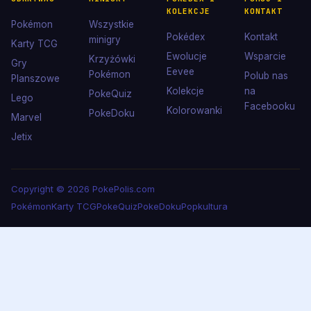
KOLEKCJE
KONTAKT
Pokémon
Wszystkie
Pokédex
Kontakt
minigry
Karty TCG
Ewolucje
Wsparcie
Krzyżówki
Gry
Eevee
Pokémon
Polub nas
Planszowe
Kolekcje
na
PokeQuiz
Lego
Facebooku
Kolorowanki
PokeDoku
Marvel
Jetix
Copyright © 2026 PokePolis.com
Pokémon
Karty TCG
PokeQuiz
PokeDoku
Popkultura