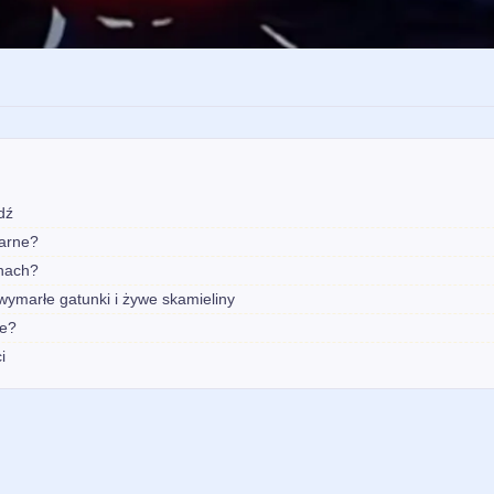
dź
larne?
onach?
wymarłe gatunki i żywe skamieliny
ze?
i