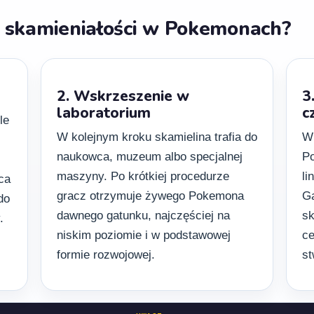
a skamieniałości w Pokemonach?
2. Wskrzeszenie w
3
laboratorium
c
le
W kolejnym kroku skamielina trafia do
W 
naukowca, muzeum albo specjalnej
Po
maszyny. Po krótkiej procedurze
li
ca
gracz otrzymuje żywego Pokemona
Ga
do
dawnego gatunku, najczęściej na
sk
.
niskim poziomie i w podstawowej
ce
formie rozwojowej.
st