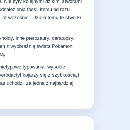
. Nie były kolejnymi dzikimi stworami
dnalezienia fossil itemu od razu
lat wcześniej. Dzięki temu te stworki
noidy, inne pterozaury, ceratopsy,
zeń z wyobraźnią świata Pokemon.
ną.
nietypowe typowania, wysokie
erodactyl kojarzy się z szybkością i
s uchodził za jedną z najbardziej