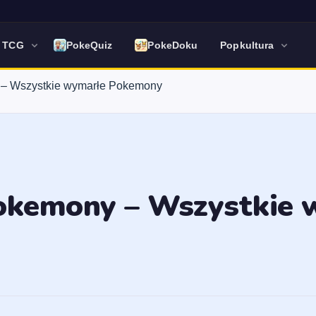
y TCG
PokeQuiz
PokeDoku
Popkultura
 – Wszystkie wymarłe Pokemony
Pokemony – Wszystkie 