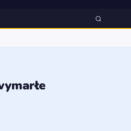
wymarłe