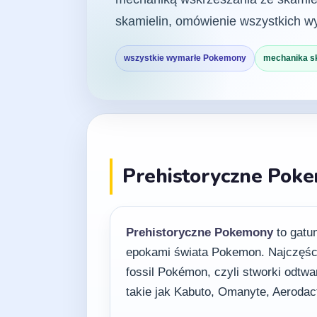
skamielin, omówienie wszystkich wy
wszystkie wymarłe Pokemony
mechanika sk
Prehistoryczne Poke
Prehistoryczne Pokemony
to gatu
epokami świata Pokemon. Najczęście
fossil Pokémon, czyli stworki odtwa
takie jak Kabuto, Omanyte, Aerodac