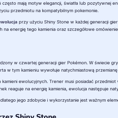
zęsto mają motyw elegancji, światła lub pozytywnej ener
życiu przedmiotu na kompatybilnym pokemonie.
ewolucja
przy użyciu Shiny Stone w każdej generacji g
h na energię tego kamienia oraz szczegółowe omówienie
ony w czwartej generacji gier Pokémon. W świecie gry p
warta w tym kamieniu wywołuje natychmiastową przemian
h kamieni ewolucyjnych. Trener musi posiadać przedmiot
ek reaguje na energię kamienia, ewolucja następuje nat
 dlatego jego zdobycie i wykorzystanie jest ważnym elem
zez Shiny Stone