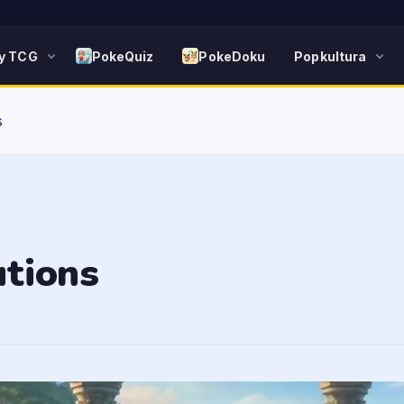
y TCG
PokeQuiz
PokeDoku
Popkultura
s
utions