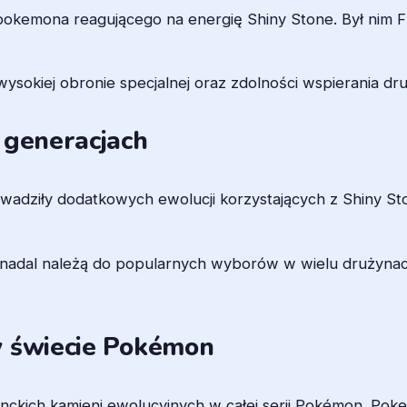
okemona reagującego na energię Shiny Stone. Był nim Flo
ysokiej obronie specjalnej oraz zdolności wspierania dr
 generacjach
adziły dodatkowych ewolucji korzystających z Shiny St
 nadal należą do popularnych wyborów w wielu drużynac
w świecie Pokémon
ganckich kamieni ewolucyjnych w całej serii Pokémon. Pok