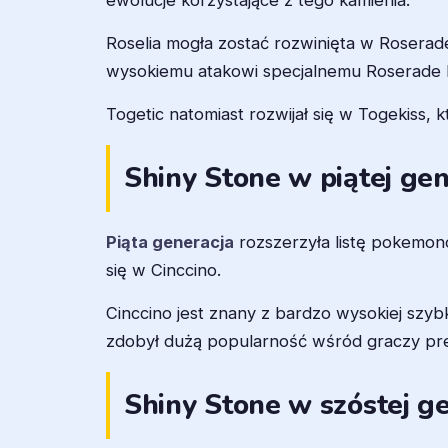
ewolucje korzystające z tego kamienia.
Roselia mogła zostać rozwinięta w Roserade
wysokiemu atakowi specjalnemu Roserade b
Togetic natomiast rozwijał się w Togekiss, k
Shiny Stone w piątej gen
Piąta generacja
rozszerzyła listę pokemon
się w Cinccino.
Cinccino jest znany z bardzo wysokiej szy
zdobył dużą popularność wśród graczy pre
Shiny Stone w szóstej ge