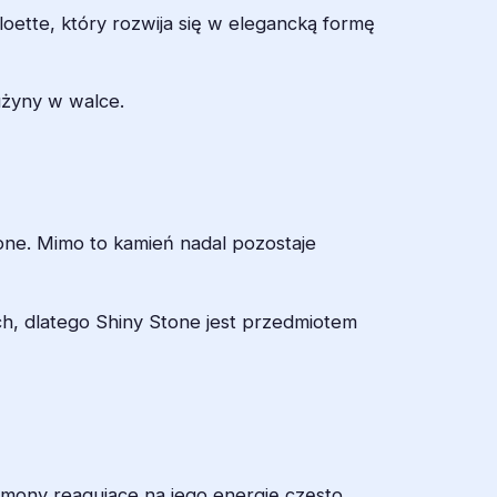
ette, który rozwija się w elegancką formę
użyny w walce.
one. Mimo to kamień nadal pozostaje
h, dlatego Shiny Stone jest przedmiotem
emony reagujące na jego energię często