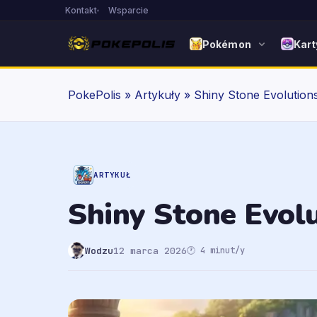
Kontakt
Wsparcie
Pokémon
Kart
PokePolis
»
Artykuły
»
Shiny Stone Evolution
ARTYKUŁ
Shiny Stone Evol
Wodzu
12 marca 2026
🕐 4 minut/y