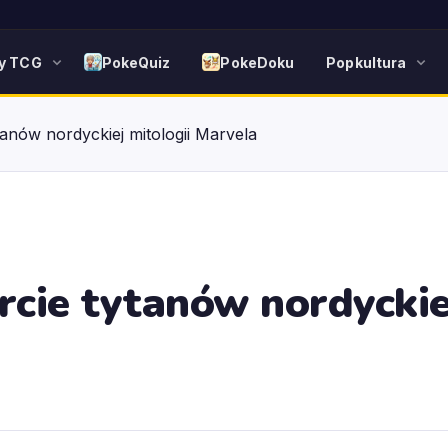
y TCG
PokeQuiz
PokeDoku
Popkultura
tanów nordyckiej mitologii Marvela
rcie tytanów nordyckie