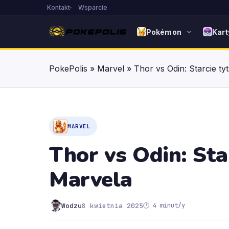
Kontakt
Wsparcie
Pokémon
Kart
PokePolis
»
Marvel
»
Thor vs Odin: Starcie ty
MARVEL
Thor vs Odin: Sta
Marvela
Wodzu
8 kwietnia 2025
🕐 4 minut/y