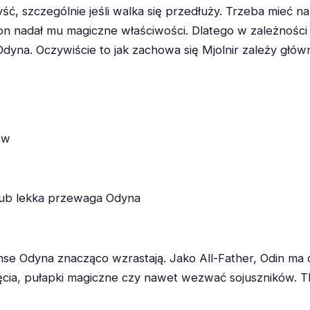
yść, szczególnie jeśli walka się przedłuży. Trzeba mieć
on nadał mu magiczne właściwości. Dlatego w zależności
yna. Oczywiście to jak zachowa się Mjolnir zależy głównie
ów
lub lekka przewaga Odyna
se Odyna znacząco wzrastają. Jako All-Father, Odin ma
ia, pułapki magiczne czy nawet wezwać sojuszników. Th