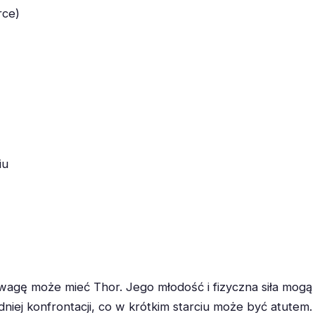
rce)
iu
wagę może mieć Thor. Jego młodość i fizyczna siła mog
dniej konfrontacji, co w krótkim starciu może być atute