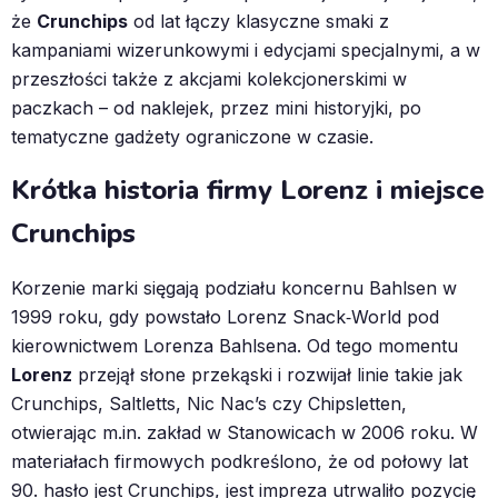
że
Crunchips
od lat łączy klasyczne smaki z
kampaniami wizerunkowymi i edycjami specjalnymi, a w
przeszłości także z akcjami kolekcjonerskimi w
paczkach – od naklejek, przez mini historyjki, po
tematyczne gadżety ograniczone w czasie.
Krótka historia firmy Lorenz i miejsce
Crunchips
Korzenie marki sięgają podziału koncernu Bahlsen w
1999 roku, gdy powstało Lorenz Snack‑World pod
kierownictwem Lorenza Bahlsena. Od tego momentu
Lorenz
przejął słone przekąski i rozwijał linie takie jak
Crunchips, Saltletts, Nic Nac’s czy Chipsletten,
otwierając m.in. zakład w Stanowicach w 2006 roku. W
materiałach firmowych podkreślono, że od połowy lat
90. hasło jest Crunchips, jest impreza utrwaliło pozycję