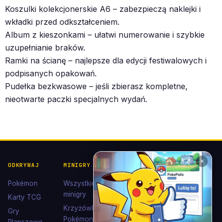
Koszulki kolekcjonerskie A6 – zabezpieczą naklejki i
wkładki przed odkształceniem.
Album z kieszonkami – ułatwi numerowanie i szybkie
uzupełnianie braków.
Ramki na ścianę – najlepsze dla edycji festiwalowych i
podpisanych opakowań.
Pudełka bezkwasowe – jeśli zbierasz kompletne,
nieotwarte paczki specjalnych wydań.
✕
ODKRYWAJ
MINIGRY
POKÉDEX I
POMOC I
KOLEKCJE
KONTAKT
Pokémon
Wszystkie
Pokédex
Kontakt
minigry
Karty TCG
Ewolucje
Wsparcie
Krzyżówki
Gry
Eevee
Pokémon
Polub nas