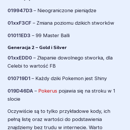
019947D3
– Nieograniczone pieniądze
01xxF3CF
– Zmiana poziomu dzikich stworków
01011ED3
– 99 Master Balli
Generacja 2 – Gold i Silver
01xxEDD0
– Złapanie dowolnego stworka, dla
Celebi to wartość FB
010719D1
– Każdy dziki Pokemon jest Shiny
019D46DA
–
Pokerus
pojawia się na stroku w 1
slocie
Oczywiście są to tylko przykładowe kody, ich
pełną listę oraz wartości do podstawienia
znajdziemy bez trudu w internecie. Warto