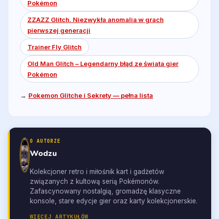
Pokémon
ZZAZZ Glitch. Niezwykła anomalia w grach
pierwszej generacji
Trainer Fly Glitch
Old Man Glitch – Legendarny błąd ze świata gier
Pokémon
→
Pokemon Glitche i Sekrety — pełna lista
O AUTORZE
Wodzu
Kolekcjoner retro i miłośnik kart i gadżetów
związanych z kultową serią Pokémonów.
Zafascynowany nostalgią, gromadzę klasyczne
konsole, stare edycje gier oraz karty kolekcjonerskie.
WIĘCEJ ARTYKUŁÓW