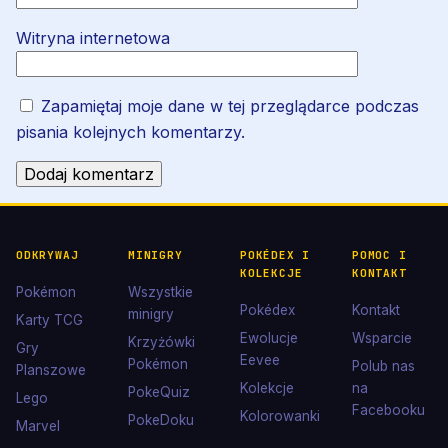
Witryna internetowa
Zapamiętaj moje dane w tej przeglądarce podczas
pisania kolejnych komentarzy.
ODKRYWAJ
MINIGRY
POKÉDEX I
POMOC I
KOLEKCJE
KONTAKT
Pokémon
Wszystkie
Pokédex
Kontakt
minigry
Karty TCG
Ewolucje
Wsparcie
Krzyżówki
Gry
Eevee
Pokémon
Polub nas
Planszowe
Kolekcje
na
PokeQuiz
Lego
Facebooku
Kolorowanki
PokeDoku
Marvel