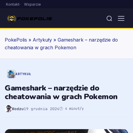
Kontakt
Wsparcie
PokePolis
»
Artykuły
»
Gameshark – narzędzie do
cheatowania w grach Pokemon
ARTYKUŁ
Gameshark – narzędzie do
cheatowania w grach Pokemon
Wodzu
19 grudnia 2024
🕐 4 minut/y