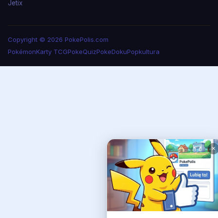
Jetix
Copyright © 2026 PokePolis.com
Pokémon
Karty TCG
PokeQuiz
PokeDoku
Popkultura
✕