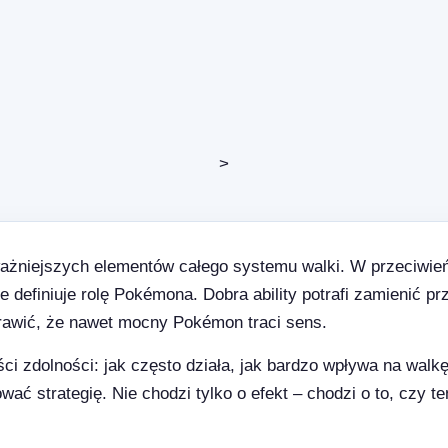
>
ważniejszych elementów całego systemu walki. W przeciwień
ie definiuje rolę Pokémona. Dobra ability potrafi zamienić 
awić, że nawet mocny Pokémon traci sens.
ości zdolności: jak często działa, jak bardzo wpływa na walk
ać strategię. Nie chodzi tylko o efekt – chodzi o to, czy t