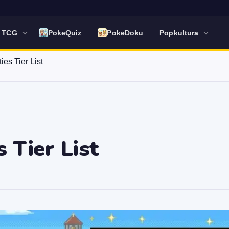
y TCG
PokeQuiz
PokeDoku
Popkultura
ies Tier List
 Tier List