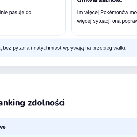
alnie pasuje do
Im więcej Pokémonów może
więcej sytuacji ona popraw
ają bez pytania i natychmiast wpływają na przebieg walki.
 ranking zdolności
owe