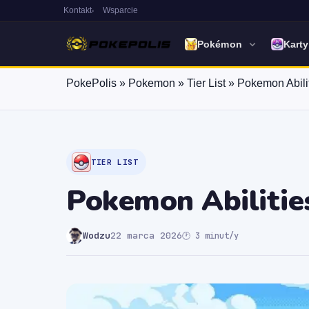
Kontakt
Wsparcie
Pokémon
Kart
PokePolis
»
Pokemon
»
Tier List
»
Pokemon Abilit
TIER LIST
Pokemon Abilities
Wodzu
22 marca 2026
🕐 3 minut/y