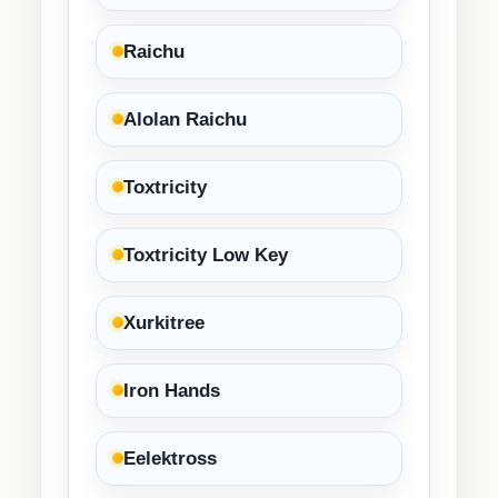
Raichu
Alolan Raichu
Toxtricity
Toxtricity Low Key
Xurkitree
Iron Hands
Eelektross