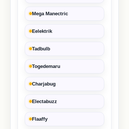
Mega Manectric
Eelektrik
Tadbulb
Togedemaru
Charjabug
Electabuzz
Flaaffy