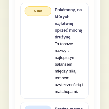
Pokémony, na
S Tier
których
najłatwiej
oprzeć mocną
drużynę.
To topowe
nazwy z
najlepszym
balansem
między siłą,
tempem,
użytecznością i
matchupami.