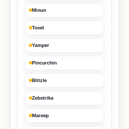
Minun
Toxel
Yamper
Pincurchin
Blitzle
Zebstrika
Mareep