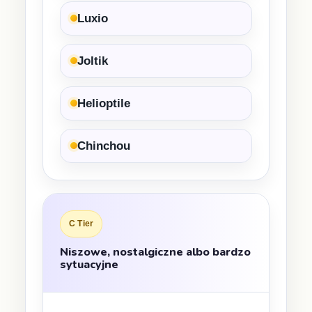
Luxio
Joltik
Helioptile
Chinchou
C Tier
Niszowe, nostalgiczne albo bardzo
sytuacyjne