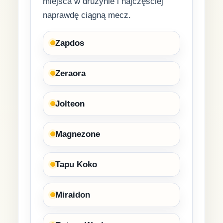
miejsca w drużynie i najczęściej
naprawdę ciągną mecz.
Zapdos
Zeraora
Jolteon
Magnezone
Tapu Koko
Miraidon