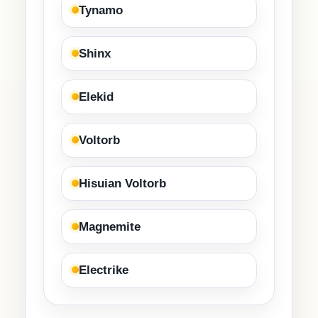
Tynamo
Shinx
Elekid
Voltorb
Hisuian Voltorb
Magnemite
Electrike