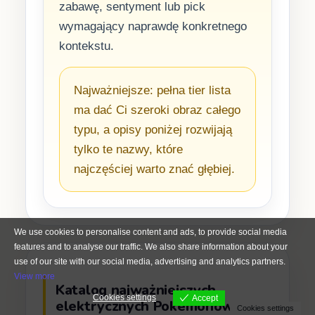
zabawę, sentyment lub pick
wymagający naprawdę konkretnego
kontekstu.
✕
Najważniejsze: pełna tier lista
ma dać Ci szeroki obraz całego
typu, a opisy poniżej rozwijają
tylko te nazwy, które
najczęściej warto znać głębiej.
Śledź PokePolis na
Facebooku!
Dołącz do społeczności — newsy,
eventy i rarytasy.
We use cookies to personalise content and ads, to provide social media
Polub stronę
features and to analyse our traffic. We also share information about your
use of our site with our social media, advertising and analytics partners.
View more
Katalog najważniejszych
Cookies settings
Accept
elektrycznych Pokémonów
Cookies settings