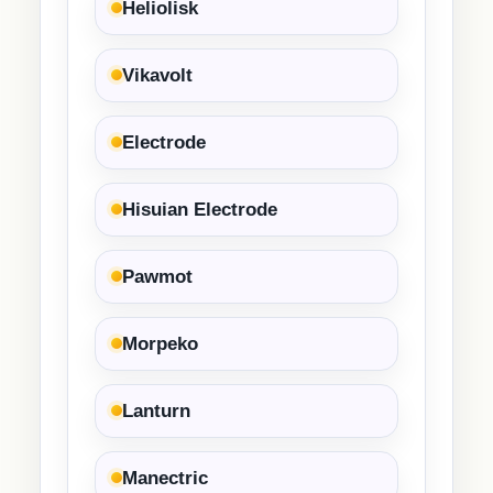
Heliolisk
Vikavolt
Electrode
Hisuian Electrode
Pawmot
Morpeko
Lanturn
Manectric