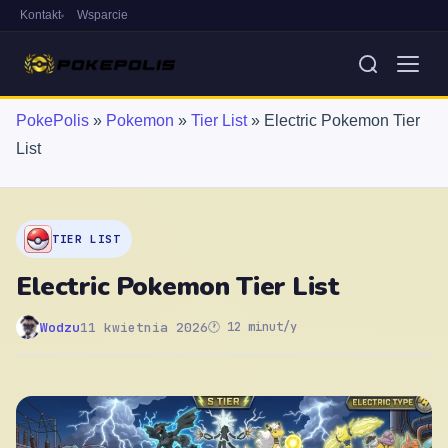
Kontakt
Wsparcie
PokePolis
»
Pokemon
»
Tier List
»
Electric Pokemon Tier
List
TIER LIST
Electric Pokemon Tier List
Wodzu
11 kwietnia 2026
🕐 12 minut/y