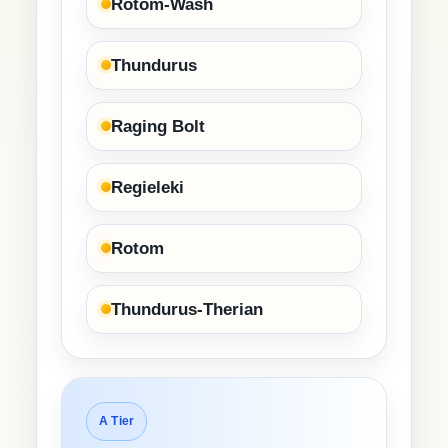
Rotom-Wash
Thundurus
Raging Bolt
Regieleki
Rotom
Thundurus-Therian
A Tier