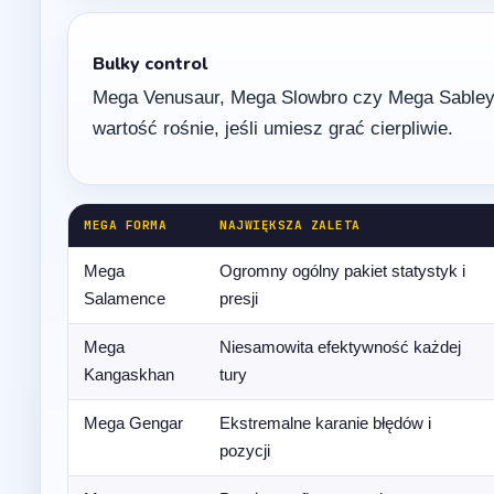
Bulky control
Mega Venusaur, Mega Slowbro czy Mega Sableye b
wartość rośnie, jeśli umiesz grać cierpliwie.
MEGA FORMA
NAJWIĘKSZA ZALETA
Mega
Ogromny ogólny pakiet statystyk i
Salamence
presji
Mega
Niesamowita efektywność każdej
Kangaskhan
tury
Mega Gengar
Ekstremalne karanie błędów i
pozycji