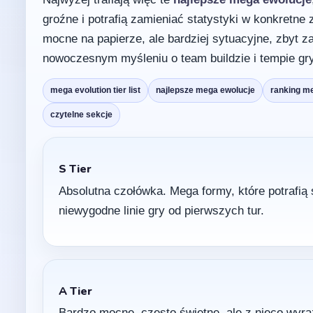
groźne i potrafią zamieniać statystyki w konkretn
mocne na papierze, ale bardziej sytuacyjne, zbyt z
nowoczesnym myśleniu o team buildzie i tempie gry
mega evolution tier list
najlepsze mega ewolucje
ranking 
czytelne sekcje
S Tier
Absolutna czołówka. Mega formy, które potraf
niewygodne linie gry od pierwszych tur.
A Tier
Bardzo mocne, często świetne, ale z nieco wyraź