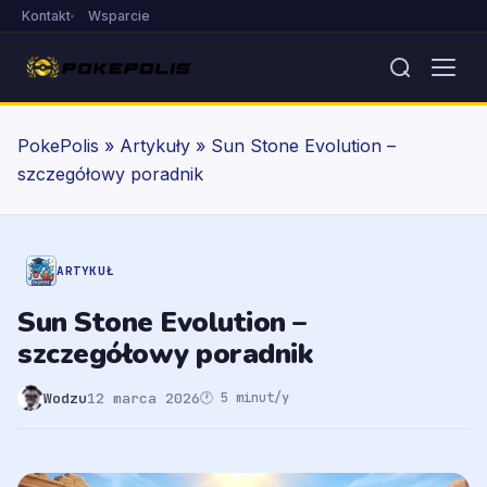
Kontakt
Wsparcie
PokePolis
»
Artykuły
»
Sun Stone Evolution –
szczegółowy poradnik
ARTYKUŁ
Sun Stone Evolution –
szczegółowy poradnik
Wodzu
12 marca 2026
🕐 5 minut/y