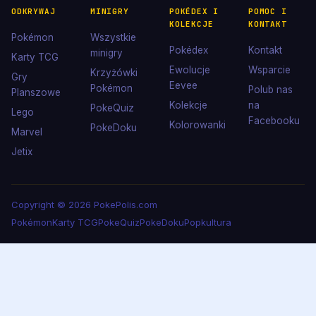
ODKRYWAJ
MINIGRY
POKÉDEX I
POMOC I
KOLEKCJE
KONTAKT
Pokémon
Wszystkie
Pokédex
Kontakt
minigry
Karty TCG
Ewolucje
Wsparcie
Krzyżówki
Gry
Eevee
Pokémon
Polub nas
Planszowe
Kolekcje
na
PokeQuiz
Lego
Facebooku
Kolorowanki
PokeDoku
Marvel
Jetix
Copyright © 2026 PokePolis.com
Pokémon
Karty TCG
PokeQuiz
PokeDoku
Popkultura