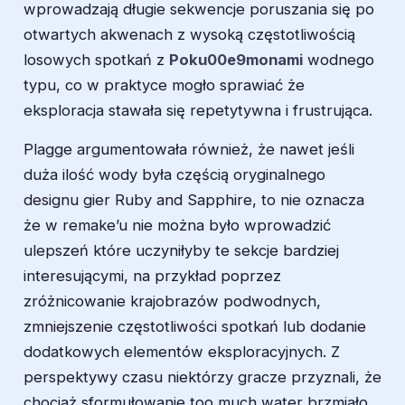
wprowadzają długie sekwencje poruszania się po
otwartych akwenach z wysoką częstotliwością
losowych spotkań z
Poku00e9monami
wodnego
typu, co w praktyce mogło sprawiać że
eksploracja stawała się repetytywna i frustrująca.
Plagge argumentowała również, że nawet jeśli
duża ilość wody była częścią oryginalnego
designu gier Ruby and Sapphire, to nie oznacza
że w remake’u nie można było wprowadzić
ulepszeń które uczyniłyby te sekcje bardziej
interesującymi, na przykład poprzez
zróżnicowanie krajobrazów podwodnych,
zmniejszenie częstotliwości spotkań lub dodanie
dodatkowych elementów eksploracyjnych. Z
perspektywy czasu niektórzy gracze przyznali, że
chociaż sformułowanie too much water brzmiało