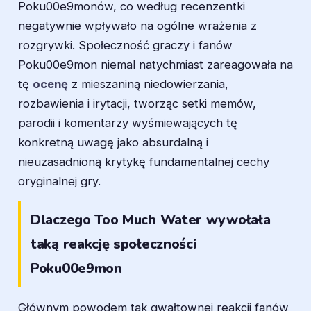
Poku00e9monów, co według recenzentki
negatywnie wpływało na ogólne wrażenia z
rozgrywki. Społeczność graczy i fanów
Poku00e9mon niemal natychmiast zareagowała na
tę
ocenę
z mieszaniną niedowierzania,
rozbawienia i irytacji, tworząc setki memów,
parodii i komentarzy wyśmiewających tę
konkretną uwagę jako absurdalną i
nieuzasadnioną krytykę fundamentalnej cechy
oryginalnej gry.
Dlaczego Too Much Water wywołała
taką reakcję społeczności
Poku00e9mon
Głównym powodem tak gwałtownej reakcji fanów