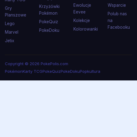
Ewolucje
Wsparcie
Krzyżówki
Gry
Eevee
Pokémon
Polub nas
Planszowe
Kolekcje
na
PokeQuiz
Lego
Facebooku
Kolorowanki
PokeDoku
Marvel
Jetix
Copyright © 2026 PokePolis.com
Pokémon
Karty TCG
PokeQuiz
PokeDoku
Popkultura