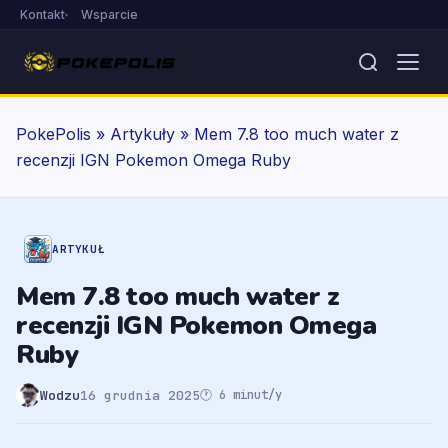
Kontakt
Wsparcie
PokePolis
»
Artykuły
»
Mem 7.8 too much water z
recenzji IGN Pokemon Omega Ruby
ARTYKUŁ
Mem 7.8 too much water z
recenzji IGN Pokemon Omega
Ruby
Wodzu
16 grudnia 2025
🕐 6 minut/y