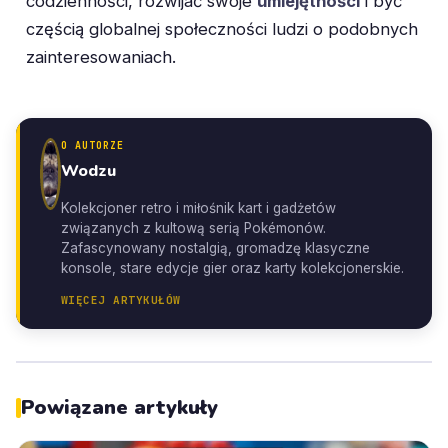
codzienności, rozwijać swoje
umiejętności
i być
częścią globalnej społeczności ludzi o podobnych
zainteresowaniach.
O AUTORZE
Wodzu
Kolekcjoner retro i miłośnik kart i gadżetów
związanych z kultową serią Pokémonów.
Zafascynowany nostalgią, gromadzę klasyczne
konsole, stare edycje gier oraz karty kolekcjonerskie.
WIĘCEJ ARTYKUŁÓW
Powiązane artykuły