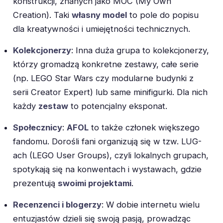
konstrukcji, znanych jako MOC (My Own
Creation). Taki
własny model
to pole do popisu
dla kreatywności i umiejętności technicznych.
Kolekcjonerzy
: Inna duża grupa to kolekcjonerzy,
którzy gromadzą konkretne zestawy, całe serie
(np. LEGO Star Wars czy modularne budynki z
serii Creator Expert) lub same minifigurki. Dla nich
każdy
zestaw
to potencjalny eksponat.
Społecznicy
:
AFOL
to także członek większego
fandomu. Dorośli fani organizują się w tzw. LUG-
ach (LEGO User Groups), czyli lokalnych grupach,
spotykają się na konwentach i wystawach, gdzie
prezentują
swoimi projektami
.
Recenzenci i blogerzy
: W dobie internetu wielu
entuzjastów dzieli się swoją pasją, prowadząc