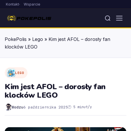
Kontakt
Wsparcie
PokePolis
»
Lego
»
Kim jest AFOL – dorosły fan
klocków LEGO
LEGO
Kim jest AFOL – dorosły fan
klocków LEGO
Wodzu
6 października 2025
🕐 5 minut/y