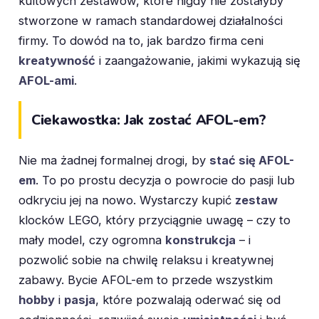
kultowych zestawów, które nigdy nie zostałyby
stworzone w ramach standardowej działalności
firmy. To dowód na to, jak bardzo firma ceni
kreatywność
i zaangażowanie, jakimi wykazują się
AFOL-ami
.
Ciekawostka: Jak zostać AFOL-em?
Nie ma żadnej formalnej drogi, by
stać się AFOL-
em
. To po prostu decyzja o powrocie do pasji lub
odkryciu jej na nowo. Wystarczy kupić
zestaw
klocków LEGO, który przyciągnie uwagę – czy to
mały model, czy ogromna
konstrukcja
– i
pozwolić sobie na chwilę relaksu i kreatywnej
zabawy. Bycie AFOL-em to przede wszystkim
hobby
i
pasja
, które pozwalają oderwać się od