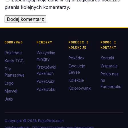
pisania kolejnych komentarzy.
ODKRYWAJ
MINIGRY
POKÉDEX I
POMOC I
KOLEKCJE
KONTAKT
Pokémon
Wszystkie
Pokédex
Kontakt
minigry
Karty TCG
Ewolucje
Wsparcie
Krzyżówki
Gry
Eevee
Pokémon
Polub nas
Planszowe
Kolekcje
na
PokeQuiz
Lego
Facebooku
Kolorowanki
PokeDoku
Marvel
Jetix
Copyright © 2026 PokePolis.com
Pokémon
Karty TCG
PokeQuiz
PokeDoku
Popkultura