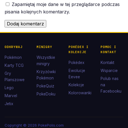
Zapamiętaj moje dane w tej przeglądarce podczas
pisania kolejnych komentarzy.
ODKRYWAJ
MINIGRY
POKÉDEX I
POMOC I
KOLEKCJE
KONTAKT
Pokémon
Wszystkie
Pokédex
Kontakt
minigry
Karty TCG
Ewolucje
Wsparcie
Krzyżówki
Gry
Eevee
Pokémon
Polub nas
Planszowe
Kolekcje
na
PokeQuiz
Lego
Facebooku
Kolorowanki
PokeDoku
Marvel
Jetix
Copyright © 2026 PokePolis.com