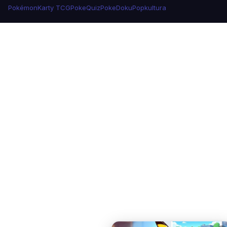
Pokémon
Karty TCG
PokeQuiz
PokeDoku
Popkultura