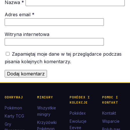
Nazwa
*
Adres email
*
Witryna internetowa
Zapamiętaj moje dane w tej przeglądarce podczas
pisania kolejnych komentarzy.
ODKRYWAJ
MINIGRY
POKÉDEX I
POMOC I
KOLEKCJE
KONTAKT
Pokémon
Wszystkie
Pokédex
Kontakt
minigry
Karty TCG
Ewolucje
Wsparcie
Krzyżówki
Gry
Eevee
Pokémon
Polub nas