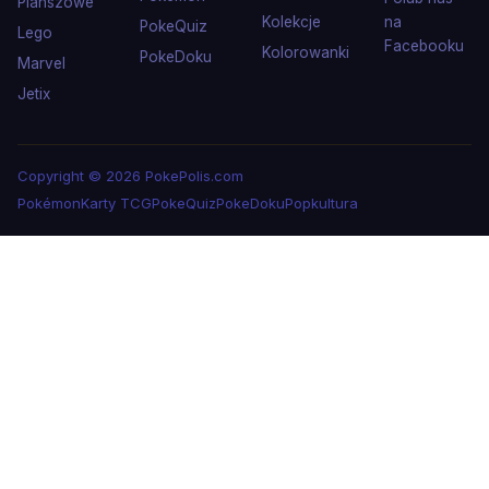
Planszowe
Kolekcje
na
PokeQuiz
Lego
Facebooku
Kolorowanki
PokeDoku
Marvel
Jetix
Copyright © 2026 PokePolis.com
Pokémon
Karty TCG
PokeQuiz
PokeDoku
Popkultura