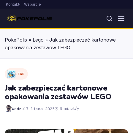
Kontakt
Wsparcie
PokePolis
»
Lego
»
Jak zabezpieczać kartonowe
opakowania zestawów LEGO
LEGO
Jak zabezpieczać kartonowe
opakowania zestawów LEGO
Wodzu
17 lipca 2025
🕐 5 minut/y