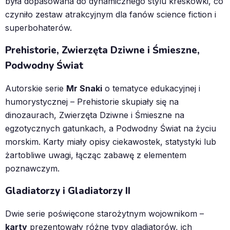
była dopasowana do dynamicznego stylu kreskówki, co
czyniło zestaw atrakcyjnym dla fanów science fiction i
superbohaterów.
Prehistorie, Zwierzęta Dziwne i Śmieszne,
Podwodny Świat
Autorskie serie
Mr Snaki
o tematyce edukacyjnej i
humorystycznej – Prehistorie skupiały się na
dinozaurach, Zwierzęta Dziwne i Śmieszne na
egzotycznych gatunkach, a Podwodny Świat na życiu
morskim. Karty miały opisy ciekawostek, statystyki lub
żartobliwe uwagi, łącząc zabawę z elementem
poznawczym.
Gladiatorzy i Gladiatorzy II
Dwie serie poświęcone starożytnym wojownikom –
karty
prezentowały różne typy gladiatorów, ich