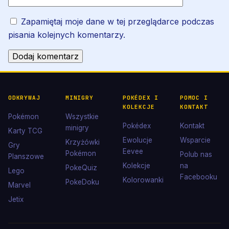
Zapamiętaj moje dane w tej przeglądarce podczas
pisania kolejnych komentarzy.
ODKRYWAJ
MINIGRY
POKÉDEX I
POMOC I
KOLEKCJE
KONTAKT
Pokémon
Wszystkie
Pokédex
Kontakt
minigry
Karty TCG
Ewolucje
Wsparcie
Krzyżówki
Gry
Eevee
Pokémon
Polub nas
Planszowe
Kolekcje
na
PokeQuiz
Lego
Facebooku
Kolorowanki
PokeDoku
Marvel
Jetix