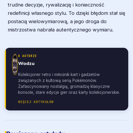
trudne decyzje, rywalizację i konieczność
redefinicji własnego stylu. To dzięki błędom stał się
postacią wielowymiarową, a jego droga do
mistrzostwa nabrała autentycznego wymiaru.
O AUTORZE
Wodzu
Kolekcjoner retro i miłośnik kart i gadżetów
związanych z kultową serią Pokémonów.
Zafascynowany nostalgią, gromadzę klasyczne
konsole, stare edycje gier oraz karty kolekcjonerskie.
WIĘCEJ ARTYKUŁÓW