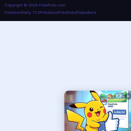
Copyright © 2026 PokePolis.com
Pokémon
Karty TCG
PokeQuiz
PokeDoku
Popkultura
✕