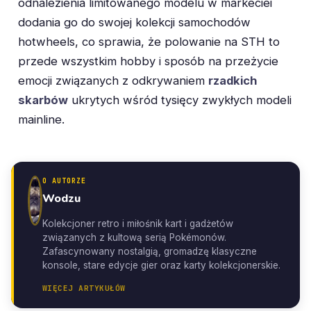
odnalezienia limitowanego modelu w markeciei
dodania go do swojej kolekcji samochodów
hotwheels, co sprawia, że polowanie na STH to
przede wszystkim hobby i sposób na przeżycie
emocji związanych z odkrywaniem
rzadkich
skarbów
ukrytych wśród tysięcy zwykłych modeli
mainline.
O AUTORZE
Wodzu
Kolekcjoner retro i miłośnik kart i gadżetów
związanych z kultową serią Pokémonów.
Zafascynowany nostalgią, gromadzę klasyczne
konsole, stare edycje gier oraz karty kolekcjonerskie.
WIĘCEJ ARTYKUŁÓW