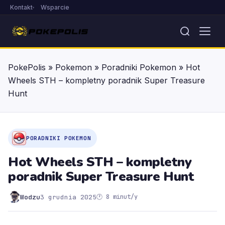
Kontakt
Wsparcie
PokePolis
»
Pokemon
»
Poradniki Pokemon
»
Hot
Wheels STH – kompletny poradnik Super Treasure
Hunt
PORADNIKI POKEMON
Hot Wheels STH – kompletny
poradnik Super Treasure Hunt
Wodzu
3 grudnia 2025
🕐 8 minut/y