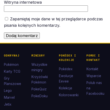
Witryna internetowa
Zapamiętaj moje dane w tej przeglądarce podczas
pisania kolejnych komentarzy.
ODKRYWAJ
MINIGRY
POKÉDEX I
POMOC I
KOLEKCJE
KONTAKT
Pokémon
Wszystkie
Pokédex
Kontakt
minigry
Karty TCG
Ewolucje
Wsparcie
Krzyżówki
Gry
Eevee
Pokémon
Polub nas
Planszowe
Kolekcje
na
PokeQuiz
Lego
Facebooku
Kolorowanki
PokeDoku
Marvel
Jetix