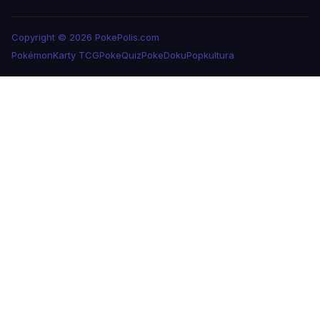
Copyright © 2026 PokePolis.com
Pokémon
Karty TCG
PokeQuiz
PokeDoku
Popkultura