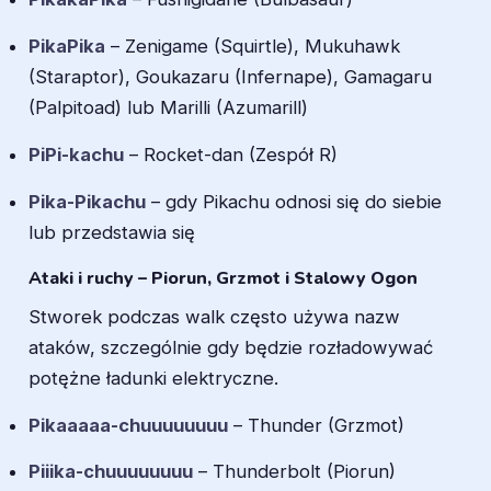
PikaPika
– Zenigame (Squirtle), Mukuhawk
(Staraptor), Goukazaru (Infernape), Gamagaru
(Palpitoad) lub Marilli (Azumarill)
PiPi-kachu
– Rocket-dan (Zespół R)
Pika-Pikachu
– gdy Pikachu odnosi się do siebie
lub przedstawia się
Ataki i ruchy – Piorun, Grzmot i Stalowy Ogon
Stworek podczas walk często używa nazw
ataków, szczególnie gdy będzie rozładowywać
potężne ładunki elektryczne.
Pikaaaaa-chuuuuuuuu
– Thunder (Grzmot)
Piiika-chuuuuuuuu
– Thunderbolt (Piorun)