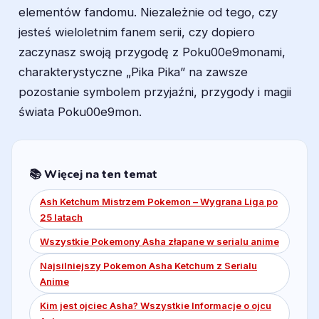
elementów fandomu. Niezależnie od tego, czy
jesteś wieloletnim fanem serii, czy dopiero
zaczynasz swoją przygodę z Poku00e9monami,
charakterystyczne „Pika Pika” na zawsze
pozostanie symbolem przyjaźni, przygody i magii
świata Poku00e9mon.
📚 Więcej na ten temat
Ash Ketchum Mistrzem Pokemon – Wygrana Liga po
25 latach
Wszystkie Pokemony Asha złapane w serialu anime
Najsilniejszy Pokemon Asha Ketchum z Serialu
Anime
Kim jest ojciec Asha? Wszystkie Informacje o ojcu