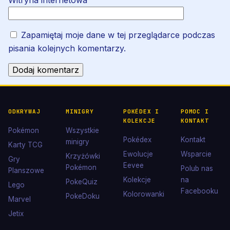
Witryna internetowa
Zapamiętaj moje dane w tej przeglądarce podczas
pisania kolejnych komentarzy.
ODKRYWAJ
MINIGRY
POKÉDEX I
POMOC I
KOLEKCJE
KONTAKT
Pokémon
Wszystkie
Pokédex
Kontakt
minigry
Karty TCG
Ewolucje
Wsparcie
Krzyżówki
Gry
Eevee
Pokémon
Polub nas
Planszowe
Kolekcje
na
PokeQuiz
Lego
Facebooku
Kolorowanki
PokeDoku
Marvel
Jetix