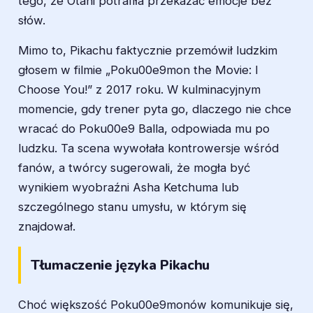
tego, że Otani potrafiła przekazać emocje bez
słów.
Mimo to, Pikachu faktycznie przemówił ludzkim
głosem w filmie „Poku00e9mon the Movie: I
Choose You!” z 2017 roku. W kulminacyjnym
momencie, gdy trener pyta go, dlaczego nie chce
wracać do Poku00e9 Balla, odpowiada mu po
ludzku. Ta scena wywołała kontrowersje wśród
fanów, a twórcy sugerowali, że mogła być
wynikiem wyobraźni Asha Ketchuma lub
szczególnego stanu umysłu, w którym się
znajdował.
Tłumaczenie języka Pikachu
Choć większość Poku00e9monów komunikuje się,