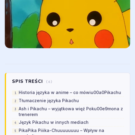
SPIS TREŚCI
(6)
Historia języka w anime – co mówiu00a0Pikachu
Tłumaczenie języka Pikachu
Ash i Pikachu – wyjątkowa więź Poku00e9mona z
trenerem
Język Pikachu w innych mediach
PikaPika Piiika-Chuuuuuuuu – Wpływ na