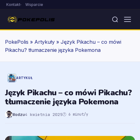
Kontakt
Wsparcie
PokePolis
»
Artykuły
»
Język Pikachu – co mówi
Pikachu? tłumaczenie języka Pokemona
ARTYKUŁ
Język Pikachu – co mówi Pikachu?
tłumaczenie języka Pokemona
Wodzu
4 kwietnia 2025
🕐 6 minut/y