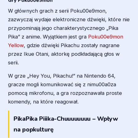
Gry Poku00e9mon
W głównych grach z serii Poku00e9mon,
zazwyczaj wydaje elektroniczne dźwięki, które nie
przypominają jego charakterystycznego „Pika
Pika” z anime. Wyjątkiem jest gra
Poku00e9mon
Yellow
, gdzie dźwięki Pikachu zostały nagrane
przez Ikue Otani, aktorkę podkładającą głos w
serii.
W grze „Hey You, Pikachu!” na Nintendo 64,
gracze mogli komunikować się z nimu00a0za
pomocą mikrofonu, a gra rozpoznawała proste
komendy, na które reagował.
PikaPika Piiika-Chuuuuuuuu – Wpływ
na popkulturę