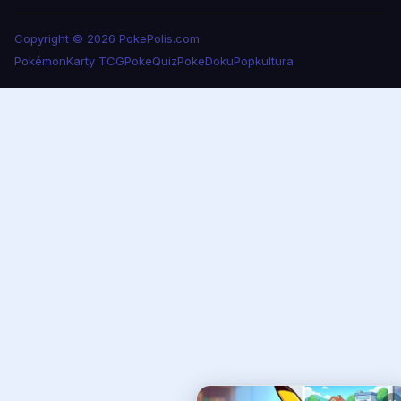
Copyright © 2026 PokePolis.com
Pokémon
Karty TCG
PokeQuiz
PokeDoku
Popkultura