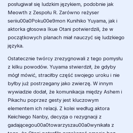
posługiwał się ludzkim językiem, podobnie jak
Meowth z Zespołu R. Zarówno reżyser
seriiu00a0Poku00e9mon Kunihiko Yuyama, jak i
aktorka głosowa Ikue Otani potwierdzili, że w
początkowych planach miał nauczyć się ludzkiego
języka.
Ostatecznie twórcy zrezygnowali z tego pomysłu
z kilku powodów. Yuyama stwierdził, że gdyby
mógł mówić, straciłby część swojego uroku i nie
byłby już postrzegany jako zwierzę. W innym
wywiadzie dodał, że komunikacja między Ashem i
Pikachu poprzez gesty jest kluczowym
elementem ich relacji. Z kolei według aktora
Keiichiego Nanby, decyzja o rezygnacji z
gadającegou00a0towarzyszau00a0wynikała z