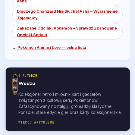
Asha
Dlaczego Charizard Nie Słuchał Asha – Wyjaśnienie
Tajemnicy
Zakazane Odcinki Pokemon – Sprawdź Zbanowane
Odcinki Serialu
→
Pokemon Anime i Lore — pełna lista
O AUTORZE
Wodzu
Kolekcjoner retro i miłośnik kart i gadżetów
związanych z kultową serią Pokémonów.
Zafascynowany nostalgią, gromadzę klasyczne
konsole, stare edycje gier oraz karty kolekcjonerskie.
WIĘCEJ ARTYKUŁÓW