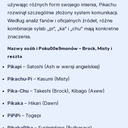
używając różnych form swojego imienia, Pikachu
rozwinął szczególnie złożony system komunikacji.
Według analiz fanów i oficjalnych źródeł, różne
kombinacje sylab „pi”, „ka” i „chu” mają konkretne
znaczenia.
Nazwy osób i Poku00e9monów – Brock, Misty i
reszta
Pikapi
– Satoshi (Ash w wersji angielskiej)
Pikachu-Pi
– Kasumi (Misty)
Pika-Chu
– Takeshi (Brock), Kibago (Axew)
Pikaka
– Hikari (Dawn)
PiPiPi
– Togepi
PikakaPika
– Fushigidane (Bulbasaur)