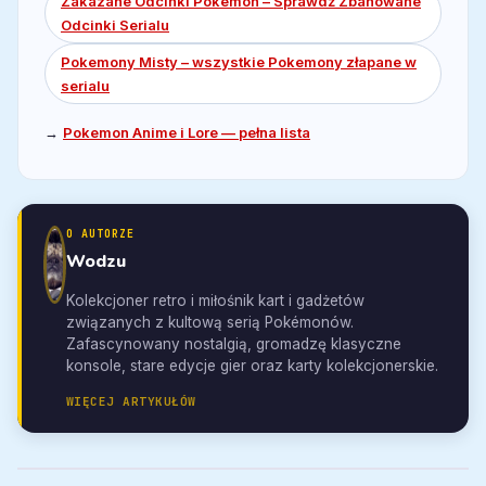
Zakazane Odcinki Pokemon – Sprawdź Zbanowane
Odcinki Serialu
Pokemony Misty – wszystkie Pokemony złapane w
serialu
→
Pokemon Anime i Lore — pełna lista
O AUTORZE
Wodzu
Kolekcjoner retro i miłośnik kart i gadżetów
związanych z kultową serią Pokémonów.
Zafascynowany nostalgią, gromadzę klasyczne
konsole, stare edycje gier oraz karty kolekcjonerskie.
WIĘCEJ ARTYKUŁÓW