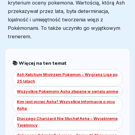
kryterium oceny pokemona. Wartością, którą Ash
przekazywał przez lata, była determinacja,
lojalność i umiejętność tworzenia więzi z
Pokémonami. To także uczyniło go wyjątkowym
trenerem.
📚 Więcej na ten temat
Ash Ketchum Mistrzem Pokemon – Wygrana Liga po
25 latach
Wszystkie Pokemony Asha złapane w serialu anime
Kim jest ojciec Asha? Wszystkie Informacje o ojcu
Asha
Dlaczego Charizard Nie Słuchał Asha – Wyjaśnienie
Tajemnicy