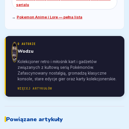
serialu
→
Pokemon Anime i Lore — pełna lista
O AUTORZE
Wodzu
Kolekcjoner retro i miłośnik kart i gadżetów
związanych z kultową serią Pokémonów.
Zafascynowany nostalgią, gromadzę klasyczne
konsole, stare edycje gier oraz karty kolekcjonerskie.
WIĘCEJ ARTYKUŁÓW
Powiązane artykuły