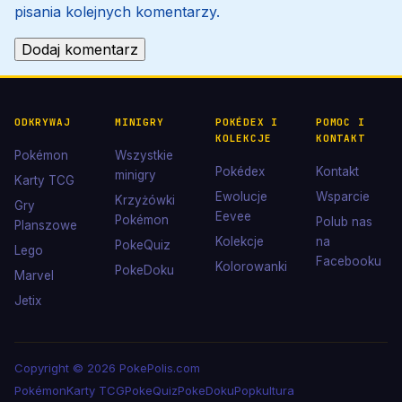
pisania kolejnych komentarzy.
ODKRYWAJ
MINIGRY
POKÉDEX I
POMOC I
KOLEKCJE
KONTAKT
Pokémon
Wszystkie
Pokédex
Kontakt
minigry
Karty TCG
Ewolucje
Wsparcie
Krzyżówki
Gry
Eevee
Pokémon
Polub nas
Planszowe
Kolekcje
na
PokeQuiz
Lego
Facebooku
Kolorowanki
PokeDoku
Marvel
Jetix
Copyright © 2026 PokePolis.com
Pokémon
Karty TCG
PokeQuiz
PokeDoku
Popkultura