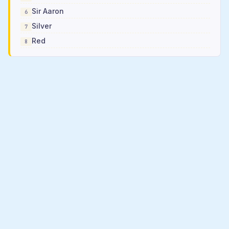
Sir Aaron
Silver
Red