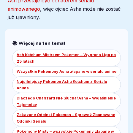
Ash przestaje być bohaterem serialu
animowanego
, więc ojciec Asha może nie zostać
już ujawniony.
📚 Więcej na ten temat
Ash Ketchum Mistrzem Pokemon – Wygrana Liga po
25 latach
Wszystkie Pokemony Asha złapane w serialu anime
Najsilniejszy Pokemon Asha Ketchum z Serialu
Anime
Dlaczego Charizard Nie Słuchał Asha – Wyjaśnienie
Tajemnicy
Zakazane Odcinki Pokemon – Sprawdź Zbanowane
Odcinki Serialu
Pokemony Misty – wszystkie Pokemony złapane w