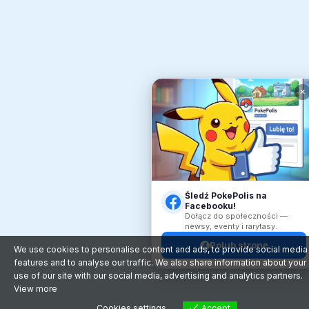
✕
Śledź PokePolis na
Facebooku!
Dołącz do społeczności —
newsy, eventy i rarytasy.
Polub stronę
We use cookies to personalise content and ads, to provide social media
features and to analyse our traffic. We also share information about your
use of our site with our social media, advertising and analytics partners.
View more
Cookies settings
Accept