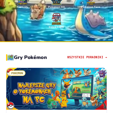
Tier Listy
Pokémon GO
Pokémon Tazo
Gdzie kupić
Gry Pokémon
WSZYSTKIE PORADNIKI →
POKEMON