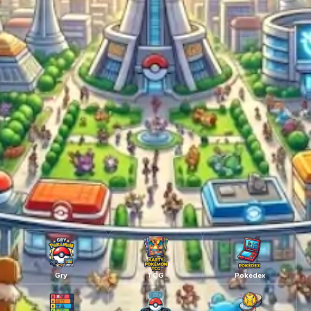
Gry
TCG
Pokédex