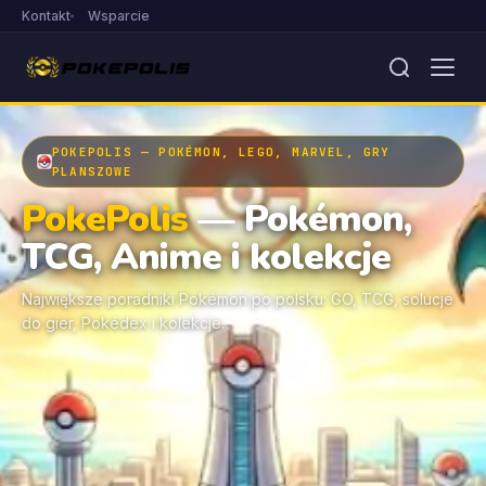
Kontakt
Wsparcie
POKEPOLIS — POKÉMON, LEGO, MARVEL, GRY
PLANSZOWE
PokePolis
— Pokémon,
TCG, Anime i kolekcje
Największe poradniki Pokémon po polsku: GO, TCG, solucje
do gier, Pokédex i kolekcje.